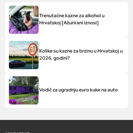
Trenutačne kazne za alkohol u
Hrvatskoj [Ažurirani iznosi]
Kolike su kazne za brzinu u Hrvatskoj u
2026. godini?
Vodič za ugradnju euro kuke na auto