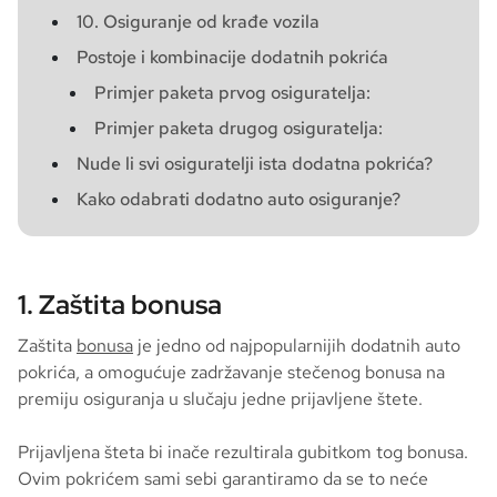
10. Osiguranje od krađe vozila
Postoje i kombinacije dodatnih pokrića
Primjer paketa prvog osiguratelja:
Primjer paketa drugog osiguratelja:
Nude li svi osiguratelji ista dodatna pokrića?
Kako odabrati dodatno auto osiguranje?
1. Zaštita bonusa
Zaštita
bonusa
je jedno od najpopularnijih dodatnih auto
pokrića, a omogućuje zadržavanje stečenog bonusa na
premiju osiguranja u slučaju jedne prijavljene štete.
Prijavljena šteta bi inače rezultirala gubitkom tog bonusa.
Ovim pokrićem sami sebi garantiramo da se to neće