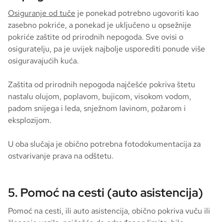
Osiguranje od tuče
je ponekad potrebno ugovoriti kao
zasebno pokriće, a ponekad je uključeno u opsežnije
pokriće zaštite od prirodnih nepogoda. Sve ovisi o
osiguratelju, pa je uvijek najbolje usporediti ponude više
osiguravajućih kuća.
Zaštita od prirodnih nepogoda najčešće pokriva štetu
nastalu olujom, poplavom, bujicom, visokom vodom,
padom snijega i leda, snježnom lavinom, požarom i
eksplozijom.
U oba slučaja je obično potrebna fotodokumentacija za
ostvarivanje prava na odštetu.
5. Pomoć na cesti (auto asistencija)
Pomoć na cesti, ili auto asistencija, obično pokriva vuču ili