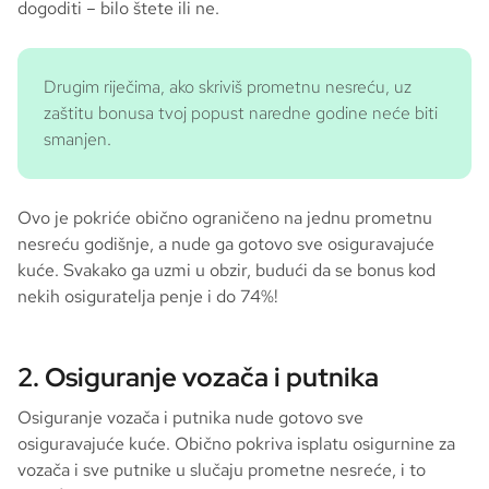
dogoditi – bilo štete ili ne.
Drugim riječima, ako skriviš prometnu nesreću, uz
zaštitu bonusa tvoj popust naredne godine neće biti
smanjen.
Ovo je pokriće obično ograničeno na jednu prometnu
nesreću godišnje, a nude ga gotovo sve osiguravajuće
kuće. Svakako ga uzmi u obzir, budući da se bonus kod
nekih osiguratelja penje i do 74%!
2. Osiguranje vozača i putnika
Osiguranje vozača i putnika nude gotovo sve
osiguravajuće kuće. Obično pokriva isplatu osigurnine za
vozača i sve putnike u slučaju prometne nesreće, i to