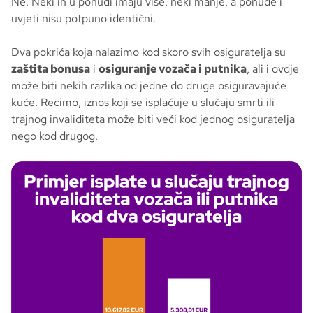
Ne. Neki ih u ponudi imaju više, neki manje, a ponude i
uvjeti nisu potpuno identični.
Dva pokrića koja nalazimo kod skoro svih osiguratelja su
zaštita bonusa
i
osiguranje vozača i putnika
, ali i ovdje
može biti nekih razlika od jedne do druge osiguravajuće
kuće. Recimo, iznos koji se isplaćuje u slučaju smrti ili
trajnog invaliditeta može biti veći kod jednog osiguratelja
nego kod drugog.