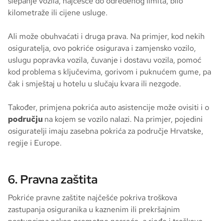
šlepanje vozila, najčešće do određenog limita, bilo
kilometraže ili cijene usluge.
Ali može obuhvaćati i druga prava. Na primjer, kod nekih
osiguratelja, ovo pokriće osigurava i zamjensko vozilo,
uslugu popravka vozila, čuvanje i dostavu vozila, pomoć
kod problema s ključevima, gorivom i puknućem gume, pa
čak i smještaj u hotelu u slučaju kvara ili nezgode.
Također, primjena pokrića auto asistencije može ovisiti i o
području
na kojem se vozilo nalazi. Na primjer, pojedini
osiguratelji imaju zasebna pokrića za područje Hrvatske,
regije i Europe.
6. Pravna zaštita
Pokriće pravne zaštite najčešće pokriva troškova
zastupanja osiguranika u kaznenim ili prekršajnim