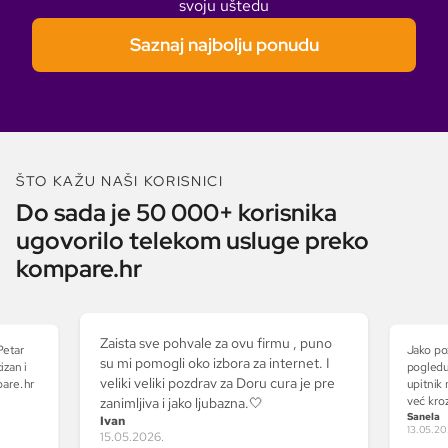
svoju uštedu
Saznaj najbolju ponudu
ŠTO KAŽU NAŠI KORISNICI
Do sada je 50 000+ korisnika
ugovorilo telekom usluge preko
kompare.hr
Zaista sve pohvale za ovu firmu , puno
Petar
Jako po
su mi pomogli oko izbora za internet. I
izan i
pogledu
veliki veliki pozdrav za Doru cura je pre
pare.hr
upitnik 
već kro
zanimljiva i jako ljubazna.🤍
Sanela
kojim sa
Ivan
13.05.20
izuzetno
15.05.2026.