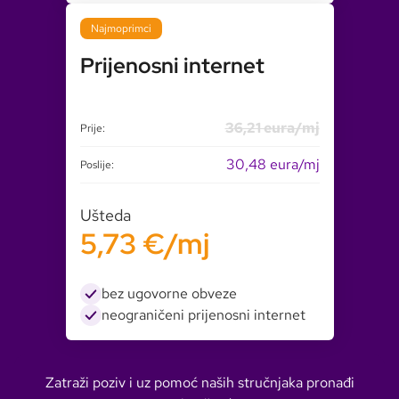
Najmoprimci
Prijenosni internet
36,21 eura/mj
Prije:
30,48 eura/mj
Poslije:
Ušteda
5,73 €/mj
bez ugovorne obveze
neograničeni prijenosni internet
Zatraži poziv i uz pomoć naših stručnjaka pronađi