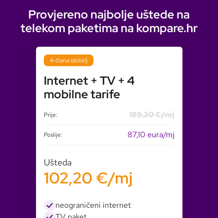
Provjereno najbolje uštede na
telekom paketima na kompare.hr
4-člana obitelj
Internet + TV + 4
mobilne tarife
189,30 €/mj
Prije:
87,10 eura/mj
Poslije:
Ušteda
102,20 €/mj
neograničeni internet
TV paket