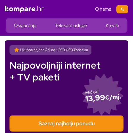
O nama
Osiguranja
Telekom usluge
Krediti
Ukupna ocjena
4.9
od +200 000 korisnika
Najpovoljniji internet
+ TV paketi
već od
13,99
€/mj.
Saznaj najbolju ponudu