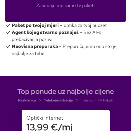
Zanimaju me samo tv paketi
Paket po tvojoj mjeri
– optika za tvoj budžet
Agent kojeg stvarno poznaješ
– Bez AI-a i
prebacivanja poziva
Neovisna preporuka
– Preporučujemo ono što je
najbolje za tebe
Top ponude uz najbolje cijene
Naslovnica
Telekomunikacije
Internet + TV Paketi
Optički internet
13,99 €/mj