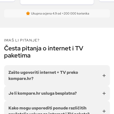
najvažni
svom ra
dobila 
Ukupna ocjena
4.9
od +200 000 korisnika
odgovor
prepor
IMAŠ LI PITANJE?
Česta pitanja o internet i TV
paketima
Zašto ugovoriti internet + TV preko
kompare.hr?
Je li kompare.hr usluga besplatna?
Kako mogu usporediti ponude različitih