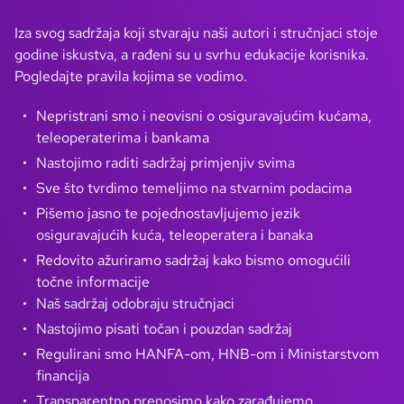
Iza svog sadržaja koji stvaraju naši autori i stručnjaci stoje
godine iskustva, a rađeni su u svrhu edukacije korisnika.
Pogledajte pravila kojima se vodimo.
Nepristrani smo i neovisni o osiguravajućim kućama,
teleoperaterima i bankama
Nastojimo raditi sadržaj primjenjiv svima
Sve što tvrdimo temeljimo na stvarnim podacima
Pišemo jasno te pojednostavljujemo jezik
osiguravajućih kuća, teleoperatera i banaka
Redovito ažuriramo sadržaj kako bismo omogućili
točne informacije
Naš sadržaj odobraju stručnjaci
Nastojimo pisati točan i pouzdan sadržaj
Regulirani smo HANFA-om, HNB-om i Ministarstvom
financija
Transparentno prenosimo kako zarađujemo