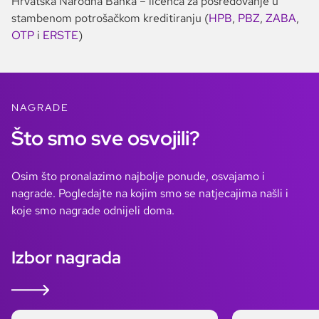
Hrvatska Narodna Banka – licenca za posredovanje u
stambenom potrošačkom kreditiranju (
HPB
,
PBZ
,
ZABA
,
OTP
i
ERSTE
)
NAGRADE
Što smo sve osvojili?
Osim što pronalazimo najbolje ponude, osvajamo i
nagrade. Pogledajte na kojim smo se natjecajima našli i
koje smo nagrade odnijeli doma.
Izbor nagrada