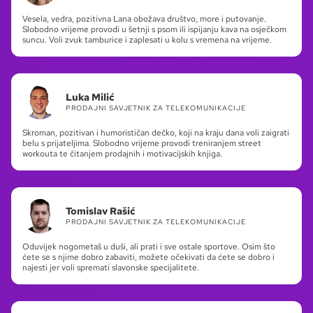
Vesela, vedra, pozitivna Lana obožava društvo, more i putovanje.
Slobodno vrijeme provodi u šetnji s psom ili ispijanju kava na osječkom
suncu. Voli zvuk tamburice i zaplesati u kolu s vremena na vrijeme.
Luka Milić
PRODAJNI SAVJETNIK ZA TELEKOMUNIKACIJE
Skroman, pozitivan i humorističan dečko, koji na kraju dana voli zaigrati
belu s prijateljima. Slobodno vrijeme provodi treniranjem street
workouta te čitanjem prodajnih i motivacijskih knjiga.
Tomislav Rašić
PRODAJNI SAVJETNIK ZA TELEKOMUNIKACIJE
Oduvijek nogometaš u duši, ali prati i sve ostale sportove. Osim što
ćete se s njime dobro zabaviti, možete očekivati da ćete se dobro i
najesti jer voli spremati slavonske specijalitete.