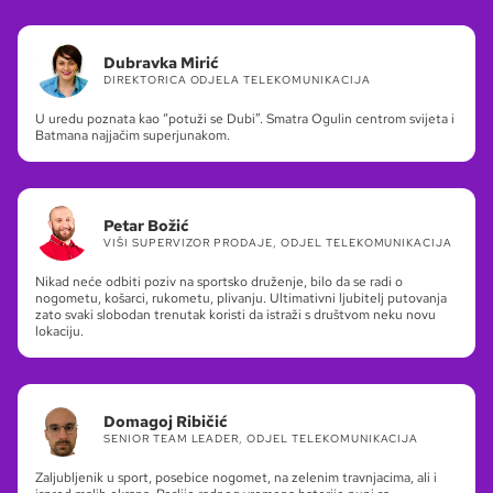
Dubravka Mirić
DIREKTORICA ODJELA TELEKOMUNIKACIJA
U uredu poznata kao “potuži se Dubi”. Smatra Ogulin centrom svijeta i
Batmana najjačim superjunakom.
Petar Božić
VIŠI SUPERVIZOR PRODAJE, ODJEL TELEKOMUNIKACIJA
Nikad neće odbiti poziv na sportsko druženje, bilo da se radi o
nogometu, košarci, rukometu, plivanju. Ultimativni ljubitelj putovanja
zato svaki slobodan trenutak koristi da istraži s društvom neku novu
lokaciju.
Domagoj Ribičić
SENIOR TEAM LEADER, ODJEL TELEKOMUNIKACIJA
Zaljubljenik u sport, posebice nogomet, na zelenim travnjacima, ali i