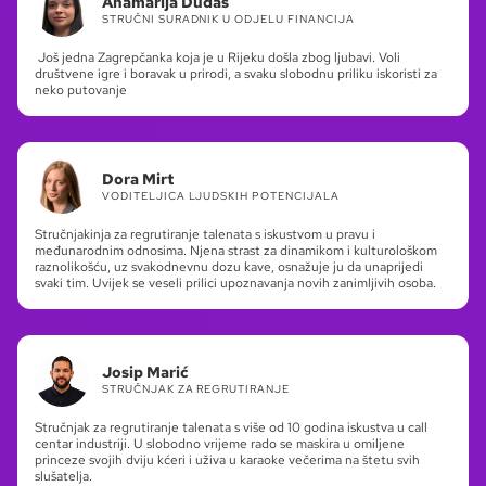
Anamarija Dudaš
STRUČNI SURADNIK U ODJELU FINANCIJA
Još jedna Zagrepčanka koja je u Rijeku došla zbog ljubavi. Voli
društvene igre i boravak u prirodi, a svaku slobodnu priliku iskoristi za
neko putovanje
Dora Mirt
VODITELJICA LJUDSKIH POTENCIJALA
Stručnjakinja za regrutiranje talenata s iskustvom u pravu i
međunarodnim odnosima. Njena strast za dinamikom i kulturološkom
raznolikošću, uz svakodnevnu dozu kave, osnažuje ju da unaprijedi
svaki tim. Uvijek se veseli prilici upoznavanja novih zanimljivih osoba.
Josip Marić
STRUČNJAK ZA REGRUTIRANJE
Stručnjak za regrutiranje talenata s više od 10 godina iskustva u call
centar industriji. U slobodno vrijeme rado se maskira u omiljene
princeze svojih dviju kćeri i uživa u karaoke večerima na štetu svih
slušatelja.