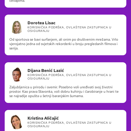
ćevapima.
Dorotea Lisac
KORISNIČKA PODRŠKA, OVLAŠTENA ZASTUPNICA U
OSIGURANJU
Od sportova se bavi surfanjem, ali onim po društvenim mrežama. Vrlo
vjerojatno jedna od svjetskih rekorderki u broju pregledanih filmova i
serija.
Dijana Benić Lazić
KORISNIČKA PODRŠKA, OVLAŠTENA ZASTUPNICA U
OSIGURANJU
Zaljubljenica u prirodu i svemir. Posebno voli uređivati svoj životni
prostor. Kao prava Slavonka, voli dobru kuhinju i čarobiranje u hrani te
se najradije opušta u šetnji baranjskim šumama.
Kristina Aličajić
KORISNIČKA PODRŠKA, OVLAŠTENA ZASTUPNICA U
OSIGURANJU