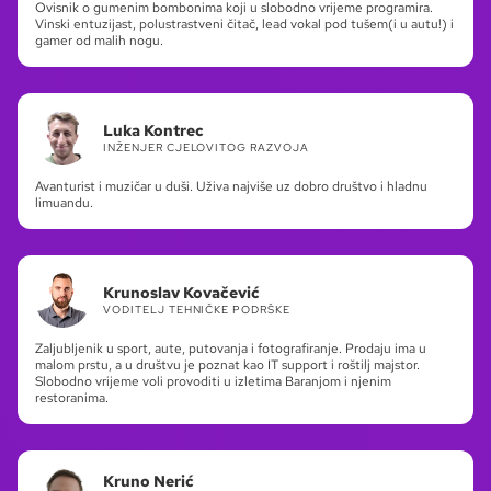
Ovisnik o gumenim bombonima koji u slobodno vrijeme programira.
Vinski entuzijast, polustrastveni čitač, lead vokal pod tušem(i u autu!) i
gamer od malih nogu.
Luka Kontrec
INŽENJER CJELOVITOG RAZVOJA
Avanturist i muzičar u duši. Uživa najviše uz dobro društvo i hladnu
limuandu.
Krunoslav Kovačević
VODITELJ TEHNIČKE PODRŠKE
Zaljubljenik u sport, aute, putovanja i fotografiranje. Prodaju ima u
malom prstu, a u društvu je poznat kao IT support i roštilj majstor.
Slobodno vrijeme voli provoditi u izletima Baranjom i njenim
restoranima.
Kruno Nerić