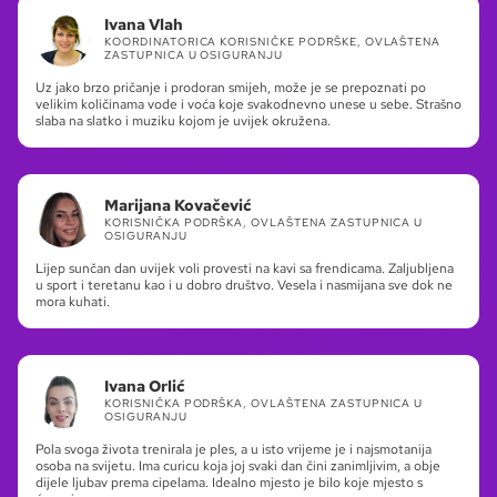
Ivana Vlah
KOORDINATORICA KORISNIČKE PODRŠKE, OVLAŠTENA
ZASTUPNICA U OSIGURANJU
Uz jako brzo pričanje i prodoran smijeh, može je se prepoznati po
velikim količinama vode i voća koje svakodnevno unese u sebe. Strašno
slaba na slatko i muziku kojom je uvijek okružena.
Marijana Kovačević
KORISNIČKA PODRŠKA, OVLAŠTENA ZASTUPNICA U
OSIGURANJU
Lijep sunčan dan uvijek voli provesti na kavi sa frendicama. Zaljubljena
u sport i teretanu kao i u dobro društvo. Vesela i nasmijana sve dok ne
mora kuhati.
Ivana Orlić
KORISNIČKA PODRŠKA, OVLAŠTENA ZASTUPNICA U
OSIGURANJU
Pola svoga života trenirala je ples, a u isto vrijeme je i najsmotanija
osoba na svijetu. Ima curicu koja joj svaki dan čini zanimljivim, a obje
dijele ljubav prema cipelama. Idealno mjesto je bilo koje mjesto s