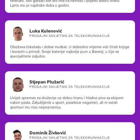
teretani. Voli gledati sve što ima na netflixu i pojesti dobru hranu.
Ljeto mu je najdraže doba u godini.
Luka Kulenović
PRODAJNI SAVJETNIK ZA TELEKOMUNIKACIJE
Obožava čokoladu i dobar muškat. U slobodno vrijeme voli čitati knjige
i boraviti u prirodi. Svoje baterije najbolje puni u Baranji, u čije se
specijalitete zaljubio.
Stjepan Plužarić
PRODAJNI SAVJETNIK ZA TELEKOMUNIKACIJE
Uvijek spreman za druženje uz dobru hranu i hladno pivo sa ekipom
nakon posla. Zaljubljenik u sport, posebice nogomet, ali ni ostali
sportovi mu nisu nepoznanica.
Dominik Živković
PRODAJNI SAVJETNIK ZA TELEKOMUNIKACIJE