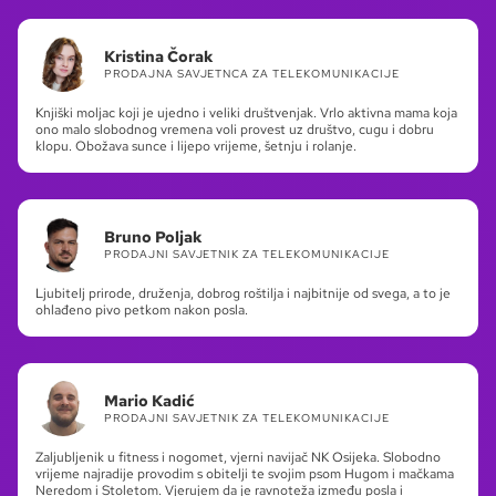
Kristina Čorak
PRODAJNA SAVJETNCA ZA TELEKOMUNIKACIJE
Knjiški moljac koji je ujedno i veliki društvenjak. Vrlo aktivna mama koja
ono malo slobodnog vremena voli provest uz društvo, cugu i dobru
klopu. Obožava sunce i lijepo vrijeme, šetnju i rolanje.
Bruno Poljak
PRODAJNI SAVJETNIK ZA TELEKOMUNIKACIJE
Ljubitelj prirode, druženja, dobrog roštilja i najbitnije od svega, a to je
ohlađeno pivo petkom nakon posla.
Mario Kadić
PRODAJNI SAVJETNIK ZA TELEKOMUNIKACIJE
Zaljubljenik u fitness i nogomet, vjerni navijač NK Osijeka. Slobodno
vrijeme najradije provodim s obitelji te svojim psom Hugom i mačkama
Neredom i Stoletom. Vjerujem da je ravnoteža između posla i