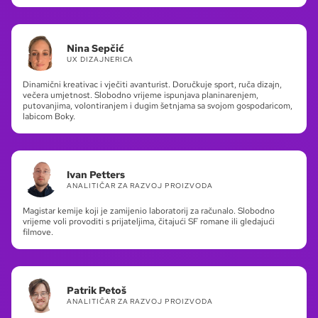
Nina Sepčić
UX DIZAJNERICA
Dinamični kreativac i vječiti avanturist. Doručkuje sport, ruča dizajn,
večera umjetnost. Slobodno vrijeme ispunjava planinarenjem,
putovanjima, volontiranjem i dugim šetnjama sa svojom gospodaricom,
labicom Boky.
Ivan Petters
ANALITIČAR ZA RAZVOJ PROIZVODA
Magistar kemije koji je zamijenio laboratorij za računalo. Slobodno
vrijeme voli provoditi s prijateljima, čitajući SF romane ili gledajući
filmove.
Patrik Petoš
ANALITIČAR ZA RAZVOJ PROIZVODA