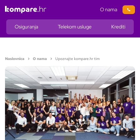
O nama
Osiguranja
Telekom usluge
Krediti
Naslovnica
O nama
Upoznajte kompare.hr tim