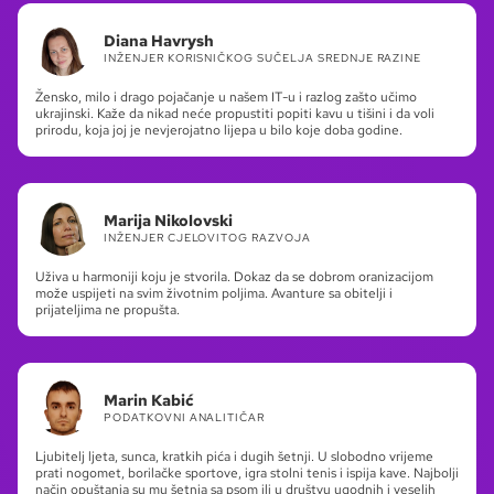
Diana Havrysh
INŽENJER KORISNIČKOG SUČELJA SREDNJE RAZINE
Žensko, milo i drago pojačanje u našem IT-u i razlog zašto učimo
ukrajinski. Kaže da nikad neće propustiti popiti kavu u tišini i da voli
prirodu, koja joj je nevjerojatno lijepa u bilo koje doba godine.
Marija Nikolovski
INŽENJER CJELOVITOG RAZVOJA
Uživa u harmoniji koju je stvorila. Dokaz da se dobrom oranizacijom
može uspijeti na svim životnim poljima. Avanture sa obitelji i
prijateljima ne propušta.
Marin Kabić
PODATKOVNI ANALITIČAR
Ljubitelj ljeta, sunca, kratkih pića i dugih šetnji. U slobodno vrijeme
prati nogomet, borilačke sportove, igra stolni tenis i ispija kave. Najbolji
način opuštanja su mu šetnja sa psom ili u društvu ugodnih i veselih