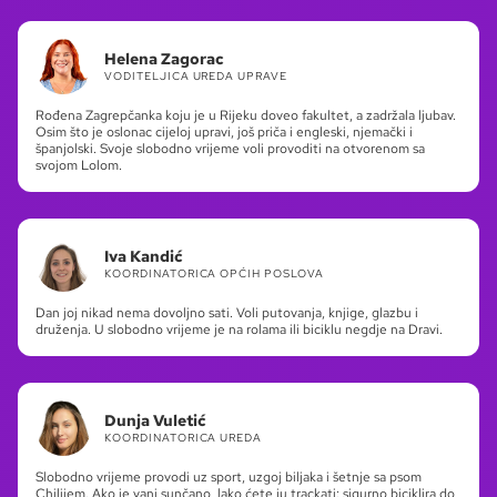
Helena Zagorac
VODITELJICA UREDA UPRAVE
Rođena Zagrepčanka koju je u Rijeku doveo fakultet, a zadržala ljubav.
Osim što je oslonac cijeloj upravi, još priča i engleski, njemački i
španjolski. Svoje slobodno vrijeme voli provoditi na otvorenom sa
svojom Lolom.
Iva Kandić
KOORDINATORICA OPĆIH POSLOVA
Dan joj nikad nema dovoljno sati. Voli putovanja, knjige, glazbu i
druženja. U slobodno vrijeme je na rolama ili biciklu negdje na Dravi.
Dunja Vuletić
KOORDINATORICA UREDA
Slobodno vrijeme provodi uz sport, uzgoj biljaka i šetnje sa psom
Chilijem. Ako je vani sunčano, lako ćete ju trackati: sigurno biciklira do