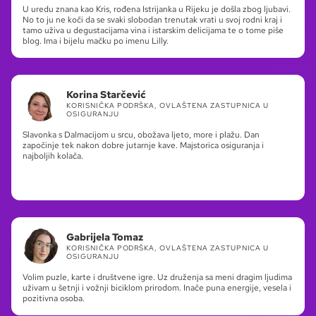
U uredu znana kao Kris, rođena Istrijanka u Rijeku je došla zbog ljubavi.
No to ju ne koči da se svaki slobodan trenutak vrati u svoj rodni kraj i
tamo uživa u degustacijama vina i istarskim delicijama te o tome piše
blog. Ima i bijelu mačku po imenu Lilly.
Korina Starčević
KORISNIČKA PODRŠKA, OVLAŠTENA ZASTUPNICA U
OSIGURANJU
Slavonka s Dalmacijom u srcu, obožava ljeto, more i plažu. Dan
započinje tek nakon dobre jutarnje kave. Majstorica osiguranja i
najboljih kolača.
Gabrijela Tomaz
KORISNIČKA PODRŠKA, OVLAŠTENA ZASTUPNICA U
OSIGURANJU
Volim puzle, karte i društvene igre. Uz druženja sa meni dragim ljudima
uživam u šetnji i vožnji biciklom prirodom. Inače puna energije, vesela i
pozitivna osoba.