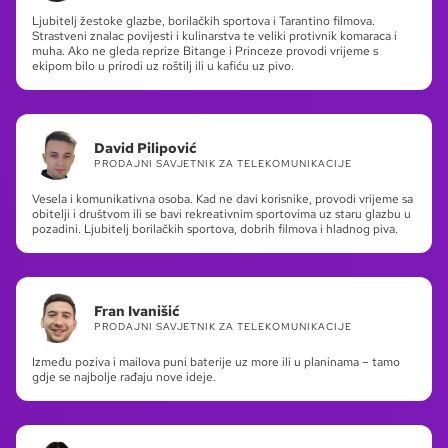
Ljubitelj žestoke glazbe, borilačkih sportova i Tarantino filmova.
Strastveni znalac povijesti i kulinarstva te veliki protivnik komaraca i
muha. Ako ne gleda reprize Bitange i Princeze provodi vrijeme s
ekipom bilo u prirodi uz roštilj ili u kafiću uz pivo.
David Pilipović
PRODAJNI SAVJETNIK ZA TELEKOMUNIKACIJE
Vesela i komunikativna osoba. Kad ne davi korisnike, provodi vrijeme sa
obitelji i društvom ili se bavi rekreativnim sportovima uz staru glazbu u
pozadini. Ljubitelj borilačkih sportova, dobrih filmova i hladnog piva.
Fran Ivanišić
PRODAJNI SAVJETNIK ZA TELEKOMUNIKACIJE
Između poziva i mailova puni baterije uz more ili u planinama – tamo
gdje se najbolje rađaju nove ideje.