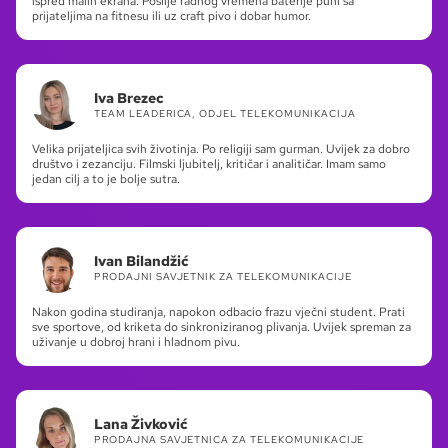
ispred malih ekrana. Poslije radnog vremena baterije puni sa
prijateljima na fitnesu ili uz craft pivo i dobar humor.
Iva Brezec
TEAM LEADERICA, ODJEL TELEKOMUNIKACIJA
Velika prijateljica svih životinja. Po religiji sam gurman. Uvijek za dobro
društvo i zezanciju. Filmski ljubitelj, kritičar i analitičar. Imam samo
jedan cilj a to je bolje sutra.
Ivan Bilandžić
PRODAJNI SAVJETNIK ZA TELEKOMUNIKACIJE
Nakon godina studiranja, napokon odbacio frazu vječni student. Prati
sve sportove, od kriketa do sinkroniziranog plivanja. Uvijek spreman za
uživanje u dobroj hrani i hladnom pivu.
Lana Živković
PRODAJNA SAVJETNICA ZA TELEKOMUNIKACIJE