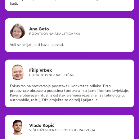
ljudi.
Ana Geto
PODATKOVNA ANALITIČARKA
Voli se smijati, piti kavu i pjevati.
Filip Vrbek
PODATKOVNI ANALITIČAR
Fokusiran na pretvaranje podataka u konkretne odluke. Brzo
prepoznaje obrasce u podacima i pretvara ih u jasne i korisne izvještaje.
Kava je obavezan ritual, a ostatak vremena rezerviran za tehnologiju,
automobile, roštilj, DIY projekte te obitelj i prijatelje.
Vlado Kopić
VIŠI INŽENJER CJELOVITOG RAZVOJA