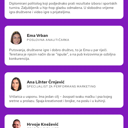
Diplomirani politolog koji podjednako prati rezultate izbora i sportskih
turnira. Zaljubljenik u hip-hop glazbu odmalena. U slobodno vrijeme
igra društvene i video igre s prijateljima.
Ema Vrban
POSLOVNA ANALITIČARKA
Putovanja, društvene igre i dobro društvo, to je Ema u par riječi.
Teretana je njezin način da se “ispuše”, a na pub kvizovima je ozbiljna
konkurencija.
Ana Lihter Črnjević
SPECIJALIST ZA PERFORMANS MARKETING
Vrtlarica u usponu. Ima jedan cilj –
boopati
svaku mačku i psa kojeg
sretne u prolazu. Spaja kreativnost i brojke, na poslu i u kuhinji.
Hrvoje Knežević