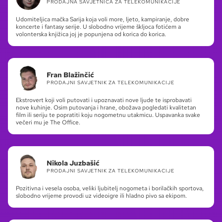
PRODAJNA SAVJETNICA ZA TELEKOMUNIKACIJE
Udomiteljica mačka Sarija koja voli more, ljeto, kampiranje, dobre
koncerte i fantasy serije. U slobodno vrijeme škljoca fotićem a
volonterska knjižica joj je popunjena od korica do korica.
Fran Blažinčić
PRODAJNI SAVJETNIK ZA TELEKOMUNIKACIJE
Ekstrovert koji voli putovati i upoznavati nove ljude te isprobavati
nove kuhinje. Osim putovanja i hrane, obožava pogledati kvalitetan
film ili seriju te popratiti koju nogometnu utakmicu. Uspavanka svake
večeri mu je The Office.
Nikola Juzbašić
PRODAJNI SAVJETNIK ZA TELEKOMUNIKACIJE
Pozitivna i vesela osoba, veliki ljubitelj nogometa i borilačkih sportova,
slobodno vrijeme provodi uz videoigre ili hladno pivo sa ekipom.