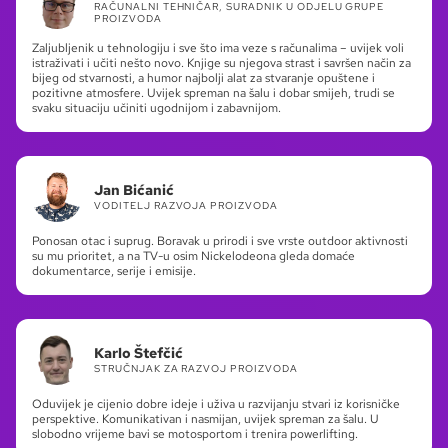
RAČUNALNI TEHNIČAR, SURADNIK U ODJELU GRUPE
PROIZVODA
Zaljubljenik u tehnologiju i sve što ima veze s računalima – uvijek voli
istraživati i učiti nešto novo. Knjige su njegova strast i savršen način za
bijeg od stvarnosti, a humor najbolji alat za stvaranje opuštene i
pozitivne atmosfere. Uvijek spreman na šalu i dobar smijeh, trudi se
svaku situaciju učiniti ugodnijom i zabavnijom.
Jan Bićanić
VODITELJ RAZVOJA PROIZVODA
Ponosan otac i suprug. Boravak u prirodi i sve vrste outdoor aktivnosti
su mu prioritet, a na TV-u osim Nickelodeona gleda domaće
dokumentarce, serije i emisije.
Karlo Štefčić
STRUČNJAK ZA RAZVOJ PROIZVODA
Oduvijek je cijenio dobre ideje i uživa u razvijanju stvari iz korisničke
perspektive. Komunikativan i nasmijan, uvijek spreman za šalu. U
slobodno vrijeme bavi se motosportom i trenira powerlifting.