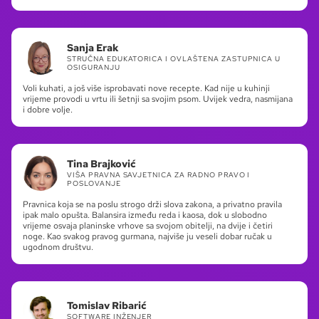
Sanja Erak
STRUČNA EDUKATORICA I OVLAŠTENA ZASTUPNICA U
OSIGURANJU
Voli kuhati, a još više isprobavati nove recepte. Kad nije u kuhinji
vrijeme provodi u vrtu ili šetnji sa svojim psom. Uvijek vedra, nasmijana
i dobre volje.
Tina Brajković
VIŠA PRAVNA SAVJETNICA ZA RADNO PRAVO I
POSLOVANJE
Pravnica koja se na poslu strogo drži slova zakona, a privatno pravila
ipak malo opušta. Balansira između reda i kaosa, dok u slobodno
vrijeme osvaja planinske vrhove sa svojom obitelji, na dvije i četiri
noge. Kao svakog pravog gurmana, najviše ju veseli dobar ručak u
ugodnom društvu.
Tomislav Ribarić
SOFTWARE INŽENJER