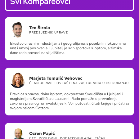
Svi Kompareovci
Teo Širola
PREDSJEDNIK UPRAVE
Iskustvo u raznim industrijama i geografijama, s posebnim fokusom na
rast i razvoj poslovanja. Ljubitelj je svih sportova s loptom, a zimske
dane rado provodi na skijalištima.
Marjeta Tomulić Vehovec
ČLAN UPRAVE I OVLAŠTENA ZASTUPNICA U OSIGURANJU
Pravnica s pravosudnim ispitom, doktoratom Sveučilišta u Ljubljani i
magisterijem Sveučilišta u Lausanni. Rado pomaže u prevođenju
zakona s pravnog na hrvatski jezik. Voli putovati, čitati knjige i pričati sa
svojom psicom Cottom.
Ozren Papić
CTO, POSLOVNI I PODATKOVNI ANALITIČAR