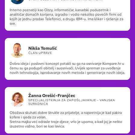
Interno poznatiji kao Ozzy, informatičar, kanadski poduzetnik i
analitičar domaćih korijena, izgradio i vodio nekoliko povećih firmi od
kojih je jednu prodao Telefonici, a drugu IBM-u. Ima kliker i rješenje za
sve.
Nikša Tomulić
ČLAN UPRAVE
Dobra ideja i poslovni koncept potakli su ga na osnivanje Kompare.hr u
čemu su ga poduprli obitelj i suosnivači. Uvijek spreman za uvođenje
novih tehnologija, isprobavanje novih metoda i generiranje novih ideja.
Žanna Orešić-Franjčec
SPECIJALISTKINJA ZA ZAPOŠLJAVANJE - VANJSKA
SURADNICA
Obožava skuhati dobre štrukle za prijatelje, a najsretnija je kad pakira
kofere i sjeda za volan.
Sretna majka već odrasle troje djece, vrlo je uporna, a kad joj je nešto
izuzetno važno, bori se kao lavica.