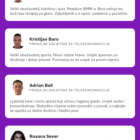
Veliki obožavatelj čokolina i auta. Posebice BMW-a. Brza vožnja mu
služi kao terapija za glavu. Zaljubljenik u e-sport, posebice u pucačine.
Kristijan Baro
PRODAJNI SAVJETNIK ZA TELEKOMUNIKACIJE
Veliki obožavatelj sporta, filma i dobre hrane. Uvijek spreman za
druženje i dobar provod. Putovanja su mi uvijek na prvom mjestu.
Adrian Beli
PRODAJNI SAVJETNIK ZA TELEKOMUNIKACIJE
Ljubitelj kave i moto sporta koji uživa u laganoj glazbi. Uvijek vedar i
komunikativan. Slobodno vrijeme volim provoditi u prirodi, a najbolje
se opušta uz dobro društvo i hladno pivo.
Rosana Sever