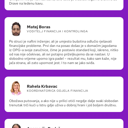
Drave na ledenu kavu.
Matej Boras
VODITELJ FINANCIJA I KONTROLINGA
Po struci je naftni inženjer, ali je umjesto bušotina odlučio rješavati
financijske probleme. Prvi dan na posao došao je s domaćim jagodama
iz OPG-a svoje zaručnice, čime je postavio standard koji, iskreno, nitko
od nas nije očekivao, ali svi potajno priželjkujemo da se nastavi. U
slobodno vrijeme uporno igra padel – rezultat mu, kako sam kaže, nije
jača strana, ali zato upornost jest. I to nam se jako sviđa.
Rahela Krbavac
KOORDINATORICA ODJELA FINANCIJA
Obožava putovanja, a ako nije u prilici otići negdje dalje svaki slobodan
trenutak trči kući u Istru gdje uživa u dobroj hrani i još boljem društvu.