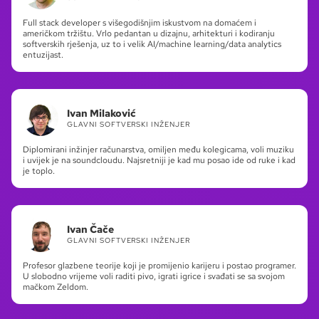
Full stack developer s višegodišnjim iskustvom na domaćem i
američkom tržištu. Vrlo pedantan u dizajnu, arhitekturi i kodiranju
softverskih rješenja, uz to i velik AI/machine learning/data analytics
entuzijast.
Ivan Milaković
GLAVNI SOFTVERSKI INŽENJER
Diplomirani inžinjer računarstva, omiljen među kolegicama, voli muziku
i uvijek je na soundcloudu. Najsretniji je kad mu posao ide od ruke i kad
je toplo.
Ivan Čače
GLAVNI SOFTVERSKI INŽENJER
Profesor glazbene teorije koji je promijenio karijeru i postao programer.
U slobodno vrijeme voli raditi pivo, igrati igrice i svađati se sa svojom
mačkom Zeldom.