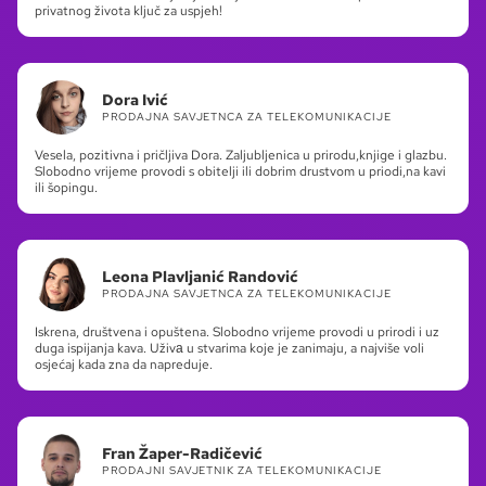
privatnog života ključ za uspjeh!
Dora Ivić
PRODAJNA SAVJETNCA ZA TELEKOMUNIKACIJE
Vesela, pozitivna i pričljiva Dora. Zaljubljenica u prirodu,knjige i glazbu.
Slobodno vrijeme provodi s obitelji ili dobrim drustvom u priodi,na kavi
ili šopingu.
Leona Plavljanić Randović
PRODAJNA SAVJETNCA ZA TELEKOMUNIKACIJE
Iskrena, društvena i opuštena. Slobodno vrijeme provodi u prirodi i uz
duga ispijanja kava. Uživа u stvarima koje je zanimaju, a najviše voli
osjećaj kada zna da napreduje.
Fran Žaper-Radičević
PRODAJNI SAVJETNIK ZA TELEKOMUNIKACIJE