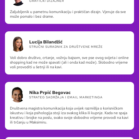
GRAFIČKI DIZAJNER
Zaljubljenik u pametnu komunikaciju i praktičan dizajn. Vjeruje da sve
može pomalo i bez drame.
Lucija Bilandžić
STRUČNI SURADNIK ZA DRUŠTVENE MREŽE
Voli dobro društvo, crtanje, vožnju bajsom, sve pse ovog svijeta i online
shopping kad ne može spavati (ali i onda kad može). Slobodno vrijeme
voli provoditi u šetnji ili na kavi.
Nika Prpić Begovac
STRATEG SADRŽAJA I EMAIL MARKETINGA
Društvena magistra komunikacija koja uvijek razmišlja o korisničkom
iskustvu i koja psihologija stoji iza svakog klika ili kupnje. Kada ne spaja
kreativu i brojke na poslu, svako svoje slobodno vrijeme provodi na kavi
ili trčanju u Maksimiru.