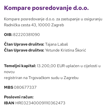
Kompare posredovanje d.o.o.
Kompare posredovanje d.o.o. za zastupanje u osiguranju
Radnička cesta 43, 10000 Zagreb
OIB:
82220381090
Član Uprave društva:
Tajana Labaš
Član Uprave društva:
Yetunde Kristina Škorić
Temeljni kapital:
13.200,00 EUR uplaćen u cijelosti u
novcu
registriran na Trgovačkom sudu u Zagrebu
MBS
080677337
Poslovni račun:
IBAN
HR0323400091110362473