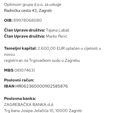
Optimum grupa d.o.o. za usluge
Radnička cesta 43
, Zagreb
OIB:
89978068080
Član Uprave društva:
Tajana Labaš
Član Uprave društva:
Marko Perić
Temeljni kapital:
2.600,00 EUR uplaćen u cijelosti u
novcu
registriran na Trgovačkom sudu u Zagrebu
MBS
081074631
Poslovni račun:
IBAN
HR0623600001102585876
Poslovna banka:
ZAGREBAČKA BANKA d.d.
Trg bana Josipa Jelačića 10, 10000 Zagreb