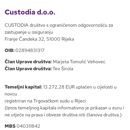
Custodia d.o.o.
CUSTODIA društvo s ograničenom odgovornošću za
zastupanje u osiguranju
Franje Čandeka 32, 51000 Rijeka
OIB:
02894831317
Član Uprave društva:
Marjeta Tomulić Vehovec
Član Uprave društva:
Teo Širola
Temeljni kapital:
13.272,28 EUR uplaćen u cijelosti u
novcu
registriran na Trgovačkom sudu u Rijeci
(Iznos temeljnog kapitala informativno je prikazan u euru i
ne utječe na prava i obveze društva niti članova društva.)
MBS
040311842