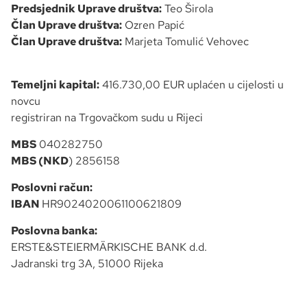
Predsjednik Uprave društva:
Teo Širola
Član Uprave društva:
Ozren Papić
Član Uprave društva:
Marjeta Tomulić Vehovec
Temeljni kapital:
416.730,00 EUR uplaćen u cijelosti u
novcu
registriran na Trgovačkom sudu u Rijeci
MBS
040282750
MBS (NKD
) 2856158
Poslovni račun:
IBAN
HR9024020061100621809
Poslovna banka:
ERSTE&STEIERMÄRKISCHE BANK d.d.
Jadranski trg 3A, 51000 Rijeka