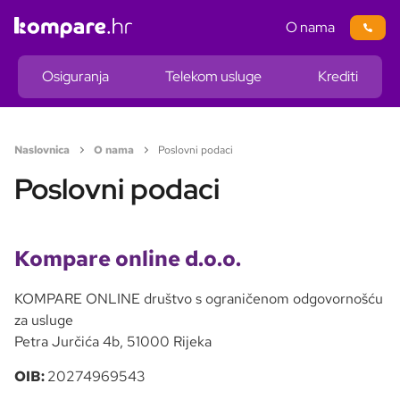
O nama
Osiguranja
Telekom usluge
Krediti
Naslovnica
O nama
Poslovni podaci
Poslovni podaci
Kompare online d.o.o.
KOMPARE ONLINE društvo s ograničenom odgovornošću
za usluge
Petra Jurčića 4b, 51000 Rijeka
OIB:
20274969543