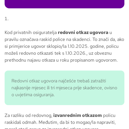
Kod privatnih osiguratelja
redovni otkaz ugovora
u
pravilu označava raskid police na skadenci. To znači da, ako
si primjerice ugovor sklopio/la 1.10.2025. godine, policu
možeš redovno otkazati tek s 1.10.2026., uz obveznu
prethodnu najavu otkaza u roku propisanom ugovorom.
Redovni otkaz ugovora najčešće trebaš zatražiti
najkasnije mjesec ili tri mjeseca prije skadence, ovisno
o uvjetima osiguranja.
Za razliku od redovnog,
izvanrednim otkazom
policu
raskidaš odmah. Međutim, da bi to mogao/la napraviti,