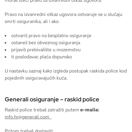
moraš steći pravo za izvanredni otkaz ugovora.
Pravo na izvanredni otkaz ugovora ostvaruje se u slučaju
smrti osiguranika, ali i ako:
ostvariš pravo na besplatno osiguranje
ostaneš bez obveznog osiguranja
prijaviš prebivalište u inozemstvu
ti poslodavac plaća dopunsko
U nastavku saznaj kako izgleda postupak raskida police kod
pojedinih osiguravajućih kuća.
Generali osiguranje – raskid police
Raskid police trebaš zatražiti putem
e-maila:
info.hr@generali.com
Pritom trebaš dostaviti: