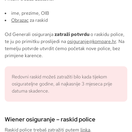
ime, prezime, OIB
Obrazac
za raskid
Od Generali osiguranja
zatraži potvrdu
o raskidu police,
te ju po primitku proslijedi na
osiguranje@kompare.hr
. Na
temelju potvrde utvrdit ćemo početak nove police, bez
primjene karence.
Redovni raskid možeš zatražiti bilo kada tijekom
osigurateljne godine, ali najkasnije 3 mjeseca prije
datuma skadence.
Wiener osiguranje – raskid police
Raskid police trebaš zatražiti putem
linka
.