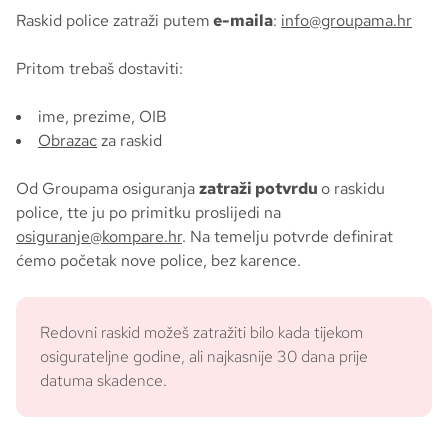
Raskid police zatraži putem
e-maila
:
info@groupama.hr
Pritom trebaš dostaviti:
ime, prezime, OIB
Obrazac
za raskid
Od Groupama osiguranja
zatraži potvrdu
o raskidu
police, tte ju po primitku proslijedi na
osiguranje@kompare.hr
. Na temelju potvrde definirat
ćemo početak nove police, bez karence.
Redovni raskid možeš zatražiti bilo kada tijekom
osigurateljne godine, ali najkasnije 30 dana prije
datuma skadence.