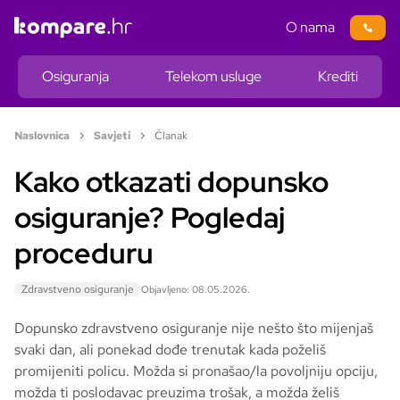
O nama
Osiguranja
Telekom usluge
Krediti
Naslovnica
Savjeti
Članak
Kako otkazati dopunsko
osiguranje? Pogledaj
proceduru
Zdravstveno osiguranje
Objavljeno: 08.05.2026.
Dopunsko zdravstveno osiguranje nije nešto što mijenjaš
svaki dan, ali ponekad dođe trenutak kada poželiš
promijeniti policu. Možda si pronašao/la povoljniju opciju,
možda ti poslodavac preuzima trošak, a možda želiš