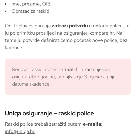
ime, prezime, OIB
Obrazac
za raskid
Od Triglav osiguranja
zatraži potvrdu
o raskidu police, te
ju po primitku proslijedi na
osiguranje@kompare.hr
. Na
temelju potvrde definirat ćemo početak nove police, bez
karence.
Redovni raskid možeš zatražiti bilo kada tijekom
osigurateljne godine, ali najkasnije 3 mjeseca prije
datuma skadence.
Uniqa osiguranje – raskid police
Raskid police trebaš zatražiti putem
e-maila
:
info@uniqa.hr