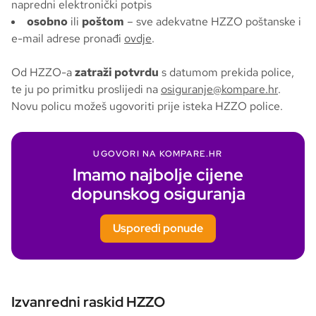
napredni elektronički potpis
osobno
ili
poštom
– sve adekvatne HZZO poštanske i
e-mail adrese pronađi
ovdje
.
Od HZZO-a
zatraži potvrdu
s datumom prekida police,
te ju po primitku proslijedi na
osiguranje@kompare.hr
.
Novu policu možeš ugovoriti prije isteka HZZO police.
UGOVORI NA KOMPARE.HR
Imamo najbolje cijene
dopunskog osiguranja
Usporedi ponude
Izvanredni raskid HZZO