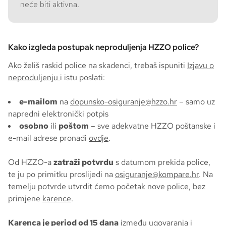
neće biti aktivna.
Kako izgleda postupak neproduljenja HZZO police?
Ako želiš raskid police na skadenci, trebaš ispuniti
Izjavu o
neproduljenju
i istu poslati:
e-mailom
na
dopunsko-osiguranje@hzzo.hr
– samo uz
napredni elektronički potpis
osobno
ili
poštom
– sve adekvatne HZZO poštanske i
e-mail adrese pronađi
ovdje
.
Od HZZO-a
zatraži potvrdu
s datumom prekida police,
te ju po primitku proslijedi na
osiguranje@kompare.hr
. Na
temelju potvrde utvrdit ćemo početak nove police, bez
primjene
karence
.
Karenca je period od 15 dana
između ugovaranja i