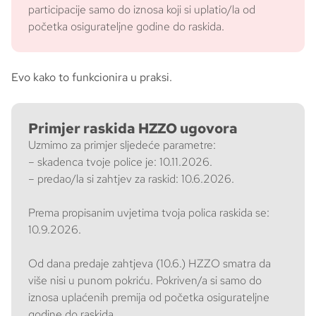
participacije samo do iznosa koji si uplatio/la od
početka osigurateljne godine do raskida.
Evo kako to funkcionira u praksi.
Primjer raskida HZZO ugovora
Uzmimo za primjer sljedeće parametre:
– skadenca tvoje police je: 10.11.2026.
– predao/la si zahtjev za raskid: 10.6.2026.
Prema propisanim uvjetima tvoja polica raskida se:
10.9.2026.
Od dana predaje zahtjeva (10.6.) HZZO smatra da
više nisi u punom pokriću. Pokriven/a si samo do
iznosa uplaćenih premija od početka osigurateljne
godine do raskida.