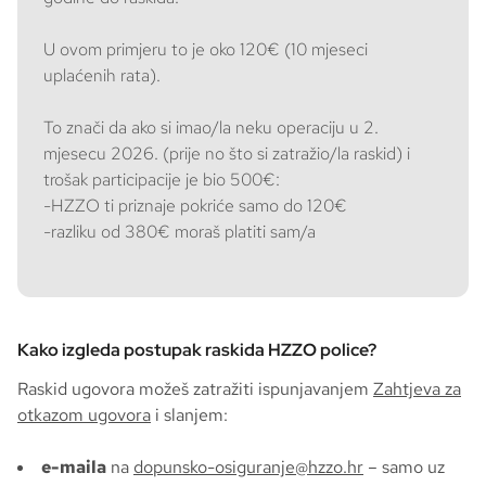
U ovom primjeru to je oko 120€ (10 mjeseci
uplaćenih rata).
To znači da ako si imao/la neku operaciju u 2.
mjesecu 2026. (prije no što si zatražio/la raskid) i
trošak participacije je bio 500€:
-HZZO ti priznaje pokriće samo do 120€
-razliku od 380€ moraš platiti sam/a
Kako izgleda postupak raskida HZZO police?
Raskid ugovora možeš zatražiti ispunjavanjem
Zahtjeva za
otkazom ugovora
i slanjem:
e-maila
na
dopunsko-osiguranje@hzzo.hr
– samo uz