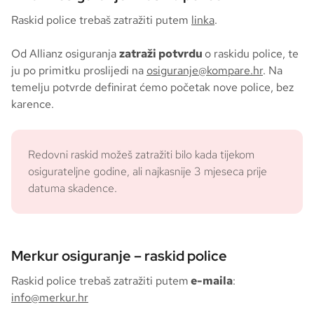
Raskid police trebaš zatražiti putem
linka
.
Od Allianz osiguranja
zatraži potvrdu
o raskidu police, te
ju po primitku proslijedi na
osiguranje@kompare.hr
. Na
temelju potvrde definirat ćemo početak nove police, bez
karence.
Redovni raskid možeš zatražiti bilo kada tijekom
osigurateljne godine, ali najkasnije 3 mjeseca prije
datuma skadence.
Merkur osiguranje – raskid police
Raskid police trebaš zatražiti putem
e-maila
:
info@merkur.hr