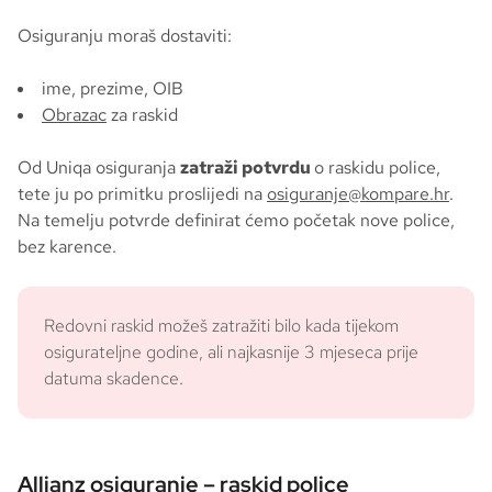
Osiguranju moraš dostaviti:
ime, prezime, OIB
Obrazac
za raskid
Od Uniqa osiguranja
zatraži potvrdu
o raskidu police,
tete ju po primitku proslijedi na
osiguranje@kompare.hr
.
Na temelju potvrde definirat ćemo početak nove police,
bez karence.
Redovni raskid možeš zatražiti bilo kada tijekom
osigurateljne godine, ali najkasnije 3 mjeseca prije
datuma skadence.
Allianz osiguranje – raskid police