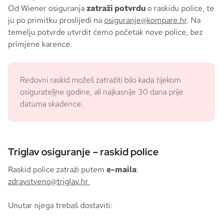
Od Wiener osiguranja
zatraži potvrdu
o raskidu police, te
ju po primitku proslijedi na
osiguranje@kompare.hr
. Na
temelju potvrde utvrdit ćemo početak nove police, bez
primjene karence.
Redovni raskid možeš zatražiti bilo kada tijekom
osigurateljne godine, ali najkasnije 30 dana prije
datuma skadence.
Triglav osiguranje – raskid police
Raskid police zatraži putem
e-maila
:
zdravstveno@triglav.hr
Unutar njega trebaš dostaviti: