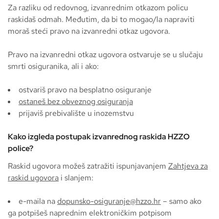
Za razliku od redovnog, izvanrednim otkazom policu
raskidaš odmah. Međutim, da bi to mogao/la napraviti
moraš steći pravo na izvanredni otkaz ugovora.
Pravo na izvanredni otkaz ugovora ostvaruje se u slučaju
smrti osiguranika, ali i ako:
ostvariš pravo na besplatno osiguranje
ostaneš bez obveznog osiguranja
prijaviš prebivalište u inozemstvu
Kako izgleda postupak izvanrednog raskida HZZO
police?
Raskid ugovora možeš zatražiti ispunjavanjem
Zahtjeva za
raskid ugovora
i slanjem:
e-maila na
dopunsko-osiguranje@hzzo.hr
– samo ako
ga potpišeš naprednim elektroničkim potpisom