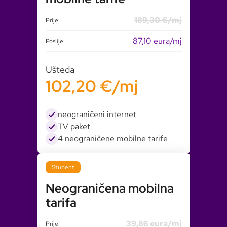
189,30 €/mj
Prije:
87,10 eura/mj
Poslije:
Ušteda
102,20 €/mj
neograničeni internet
TV paket
4 neograničene mobilne tarife
Student
Neograničena mobilna
tarifa
39,86 eura/mj
Prije: