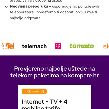
prebacivanja s osobe na osobu
Neovisna preporuka
– uspoređujemo ponude svih
teleoperatera i pomažemo ti odabrati opciju koja ti
najbolje odgovara
Naslovnica
Telekomunikacije
Stabilan uredski internet
Provjereno najbolje uštede na
telekom paketima na kompare.hr
4-člana obitelj
Internet + TV + 4
mobilne tarife