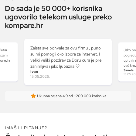
Do sada je 50 000+ korisnika
ugovorilo telekom usluge preko
kompare.hr
Zaista sve pohvale za ovu firmu , puno
Petar
Jako po
su mi pomogli oko izbora za internet. I
izan i
pogledu
veliki veliki pozdrav za Doru cura je pre
pare.hr
upitnik 
već kro
zanimljiva i jako ljubazna.🤍
Sanela
kojim sa
Ivan
13.05.20
izuzetno
15.05.2026.
najvažni
svom ra
dobila 
Ukupna ocjena
4.9
od +200 000 korisnika
odgovor
prepor
IMAŠ LI PITANJE?