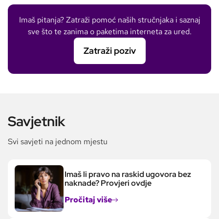
Imaš pitanja? Zatraži pomoć naših stručnjaka i saznaj
sve što te zanima o paketima interneta za ured.
Zatraži poziv
Savjetnik
Svi savjeti na jednom mjestu
Imaš li pravo na raskid ugovora bez
naknade? Provjeri ovdje
Pročitaj više