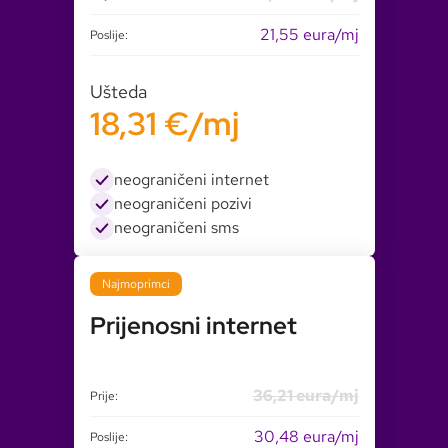
21,55 eura/mj
Poslije:
Ušteda
18,31 €/mj
neograničeni internet
neograničeni pozivi
neograničeni sms
Najmoprimci
Prijenosni internet
36,21 eura/mj
Prije:
30,48 eura/mj
Poslije: