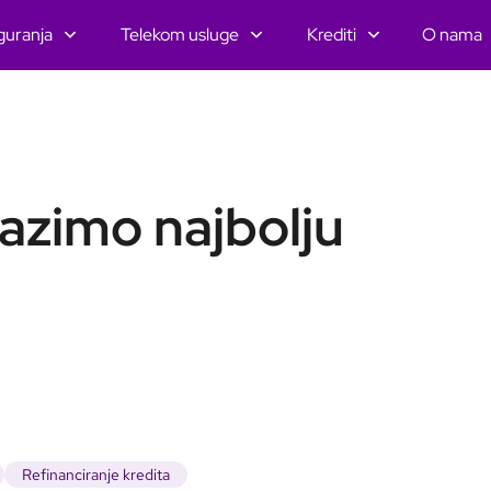
guranja
Telekom usluge
Krediti
O nama
lazimo najbolju
Refinanciranje kredita