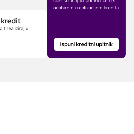
Naši stručnjaci pomoći će ti s
odabirom i realizacijom kredita
 kredit
t realiziraj u
Ispuni kreditni upitnik