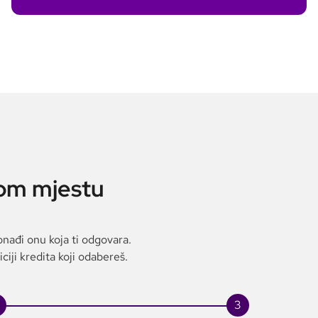
nom mjestu
nađi onu koja ti odgovara.
iji kredita koji odabereš.
3