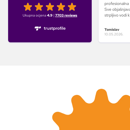
profesionalna 
Sve objašnjava
strpljivo vodi k
Ukupna ocjena
4.9
|
7703
reviews
tu za sva pitanj
postupak puno l
Tomislav
stvarno potrud
10.05.2026.
riješeno kako 