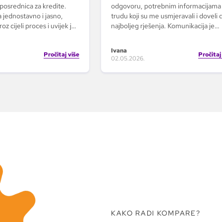
posrednica za kredite.
odgovoru, potrebnim informacijama 
 jednostavno i jasno,
trudu koji su me usmjeravali i doveli 
roz cijeli proces i uvijek je
najboljeg rješenja. Komunikacija je
a. S njom je cijeli
izvrsna, kao i pristup prema klijentu 
akši i bez stresa, jer se
preporučam usluge KOMPARE-a sv
Ivana
Pročitaj više
Pročitaj
i da sve bude razumljivo i
budućim klijentima.
02.05.2026.
treba.
KAKO RADI KOMPARE?