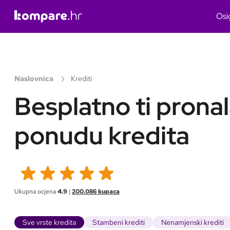
Osi
Naslovnica
Krediti
Besplatno ti prona
ponudu kredita
Ukupna ocjena
4.9
|
200.086
kupaca
Sve vrste kredita
Stambeni krediti
Nenamjenski krediti