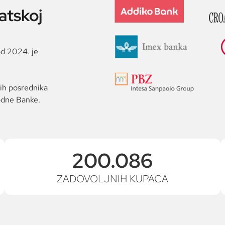
atskoj
od 2024. je
nih posrednika
rodne Banke.
200.086
ZADOVOLJNIH KUPACA