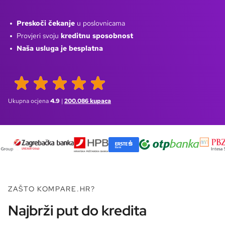
Preskoči čekanje
u poslovnicama
Provjeri svoju
kreditnu sposobnost
Naša usluga je besplatna
Ukupna ocjena
4.9
|
200.086
kupaca
ZAŠTO KOMPARE.HR?
Najbrži put do kredita