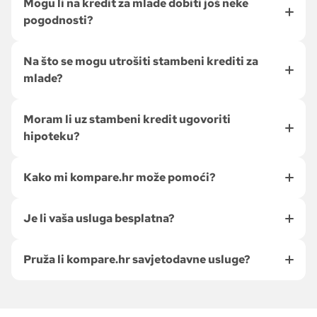
Mogu li na kredit za mlade dobiti još neke
pogodnosti?
Na što se mogu utrošiti stambeni krediti za
mlade?
Moram li uz stambeni kredit ugovoriti
hipoteku?
Kako mi kompare.hr može pomoći?
Je li vaša usluga besplatna?
Pruža li kompare.hr savjetodavne usluge?