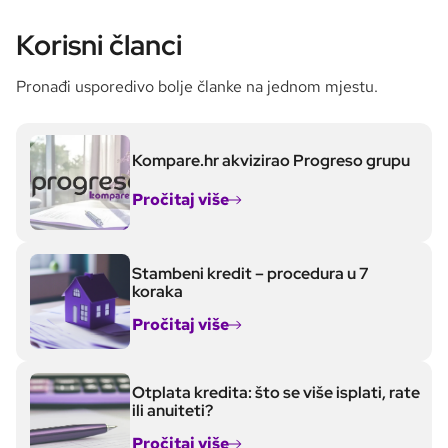
Korisni članci
Pronađi usporedivo bolje članke na jednom mjestu.
Kompare.hr akvizirao Progreso grupu
Pročitaj više
Stambeni kredit – procedura u 7
koraka
Pročitaj više
Otplata kredita: što se više isplati, rate
ili anuiteti?
Pročitaj više