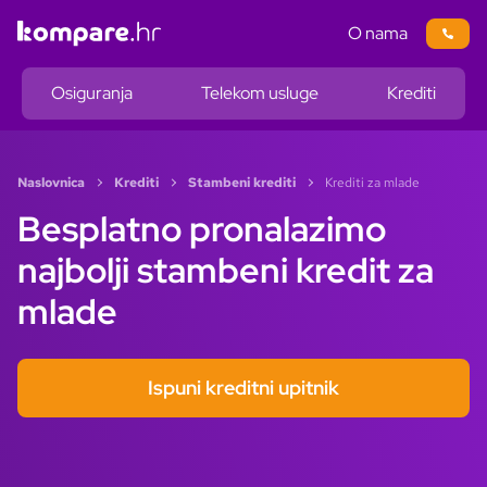
O nama
Osiguranja
Telekom usluge
Krediti
Naslovnica
Krediti
Stambeni krediti
Krediti za mlade
Besplatno pronalazimo
najbolji stambeni kredit za
mlade
Ispuni kreditni upitnik