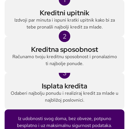
Kreditni upitnik
Izdvoji par minuta i ispuni kratki upitnik kako bi za
tebe pronašli najbolji kredit za mlade.
2
Kreditna sposobnost
Računamo tvoju kreditnu sposobnost i pronalazimo
ti najbolje ponude.
3
Isplata kredita
Odaberi najbolju ponudu i realiziraj kredit za mlade u
najbližoj poslovnici.
Iz udobnosti svog doma, bez obveze, potpuno
besplatno i uz maksimalnu sigurnost podataka.