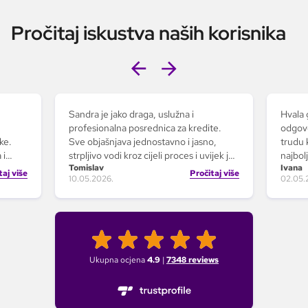
Pročitaj iskustva naših korisnika
Sandra je jako draga, uslužna i
Hvala 
profesionalna posrednica za kredite.
odgovo
ke.
Sve objašnjava jednostavno i jasno,
trudu 
 i
strpljivo vodi kroz cijeli proces i uvijek je
najbol
Tomislav
Ivana
.
tu za sva pitanja. S njom je cijeli
izvrsn
taj više
Pročitaj više
10.05.2026.
02.05.
a gđi
postupak puno lakši i bez stresa, jer se
prepo
stvarno potrudi da sve bude razumljivo i
budući
najvise
riješeno kako treba.
vodeći
puno
️veliko
Ukupna ocjena
4.9
|
7348
reviews
i uz