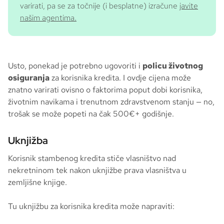
varirati, pa se za točnije (i besplatne) izračune
javite
našim agentima.
Usto, ponekad je potrebno ugovoriti i
policu životnog
osiguranja
za korisnika kredita. I ovdje cijena može
znatno varirati ovisno o faktorima poput dobi korisnika,
životnim navikama i trenutnom zdravstvenom stanju — no,
trošak se može popeti na čak 500€+ godišnje.
Uknjižba
Korisnik stambenog kredita stiče vlasništvo nad
nekretninom tek nakon uknjižbe prava vlasništva u
zemljišne knjige.
Tu uknjižbu za korisnika kredita može napraviti: