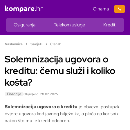
O nama
Osiguranja
Telekom usluge
Krediti
Naslovnica
Savjeti
Članak
Solemnizacija ugovora o
kreditu: čemu služi i koliko
košta?
Financije
Objavljeno: 28.02.2025.
Solemnizacija ugovora o kreditu
je obvezni postupak
ovjere ugovora kod javnog bilježnika, a plaća ga korisnik
nakon što mu je kredit odobren.