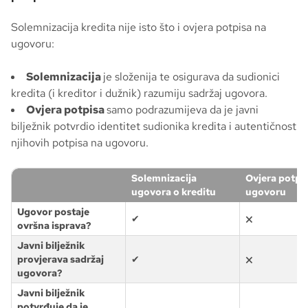
Solemnizacija kredita nije isto što i ovjera potpisa na
ugovoru:
Solemnizacija
je složenija te osigurava da sudionici
kredita (i kreditor i dužnik) razumiju sadržaj ugovora.
Ovjera potpisa
samo podrazumijeva da je javni
bilježnik potvrdio identitet sudionika kredita i autentičnost
njihovih potpisa na ugovoru.
Solemnizacija
Ovjera potpi
ugovora o kreditu
ugovoru
Ugovor postaje
✔
🗙
ovršna isprava?
Javni bilježnik
provjerava sadržaj
✔
🗙
ugovora?
Javni bilježnik
potvrđuje da je