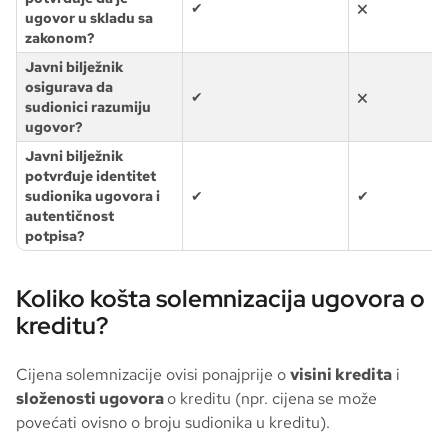
✔
🗙
ugovor u skladu sa
zakonom?
Javni bilježnik
osigurava da
✔
🗙
sudionici razumiju
ugovor?
Javni bilježnik
potvrđuje identitet
sudionika ugovora i
✔
✔
autentičnost
potpisa?
Koliko košta solemnizacija ugovora o
kreditu?
Cijena solemnizacije ovisi ponajprije o
visini kredita
i
složenosti ugovora
o kreditu (npr. cijena se može
povećati ovisno o broju sudionika u kreditu).