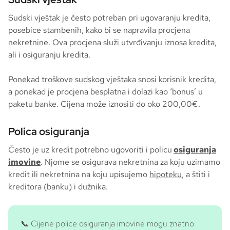
Sudski vještak je često potreban pri ugovaranju kredita,
posebice stambenih, kako bi se napravila procjena
nekretnine. Ova procjena služi utvrđivanju iznosa kredita,
ali i osiguranju kredita.
Ponekad troškove sudskog vještaka snosi korisnik kredita,
a ponekad je procjena besplatna i dolazi kao ‘bonus’ u
paketu banke. Cijena može iznositi do oko 200,00€.
Polica osiguranja
Često je uz kredit potrebno ugovoriti i policu
osiguranja
imovine
. Njome se osigurava nekretnina za koju uzimamo
kredit ili nekretnina na koju upisujemo
hipoteku
, a štiti i
kreditora (banku) i dužnika.
📞 Cijene police osiguranja imovine mogu znatno