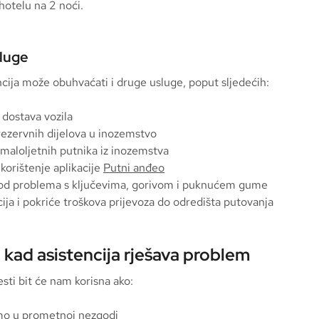
hotelu na 2 noći.
luge
ncija može obuhvaćati i druge usluge, poput sljedećih:
 dostava vozila
rezervnih dijelova u inozemstvo
 maloljetnih putnika iz inozemstva
korištenje aplikacije
Putni anđeo
d problema s ključevima, gorivom i puknućem gume
ija i pokriće troškova prijevoza do odredišta putovanja
i kad asistencija rješava problem
sti bit će nam korisna ako:
o u prometnoj nezgodi