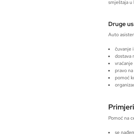
smještaja u 
Druge us
Auto asiste
čuvanje i
dostava 
vraćanje
pravo na 
pomoć ko
organizac
Primjer
Pomoć na ce
se nađem