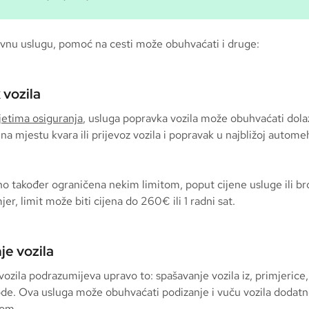
vnu uslugu, pomoć na cesti može obuhvaćati i druge:
 vozila
jetima osiguranja
, usluga popravka vozila može obuhvaćati dolaz
a mjestu kvara ili prijevoz vozila i popravak u najbližoj autome
o također ograničena nekim limitom, poput cijene usluge ili br
jer, limit može biti cijena do 260€ ili 1 radni sat.
je vozila
ozila podrazumijeva upravo to: spašavanje vozila iz, primjerice, 
vode. Ova usluga može obuhvaćati podizanje i vuču vozila doda
jom.