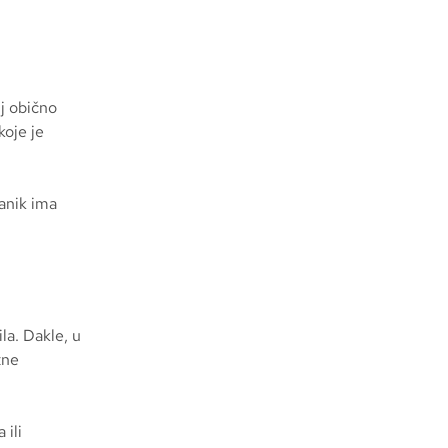
lj obično
koje je
ranik ima
la. Dakle, u
tne
 ili