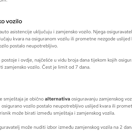
o vozilo
auto asistencije uključuju i zamjensko vozilo. Njega osiguravate
slučaju kvara na osiguranom vozilu ili prometne nezgode uslijed 
ozilo postalo neupotrebljivo.
postoje i ovdje, najčešće u vidu broja dana tijekom kojih osigu
iti zamjensko vozilo. Čest je limit od 7 dana.
e smještaja je obično
alternativa
osiguravanju zamjenskog vozi
e osigurano vozilo postalo neupotrebljivo uslijed kvara ili prome
isnik može birati između smještaja i zamjenskog vozila.
uravatelj može nuditi izbor između zamjenskog vozila na 2 dana