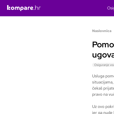
Osi
Naslovnica
Pomoć 
ugova
Osiguranje voz
Usluga pomoć
situacijama
čekaš prijat
pravo na vuč
Uz ovo pokri
jer ga nude 