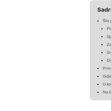
Sadr
Što 
Po
Sp
Za
Sm
Dr
Prim
Gdje
U ko
Na š