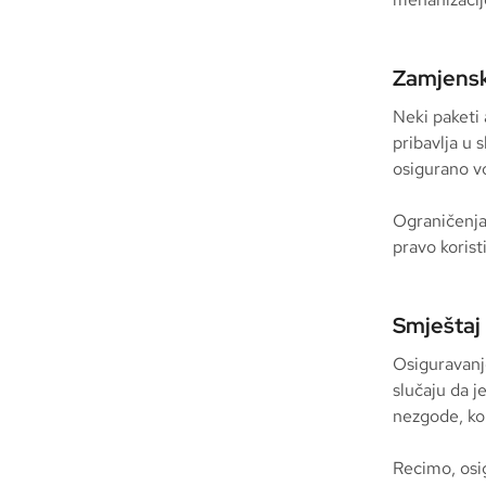
Zamjensk
Neki paketi 
pribavlja u 
osigurano v
Ograničenja 
pravo korist
Smještaj
Osiguravanj
slučaju da j
nezgode, kor
Recimo, osig