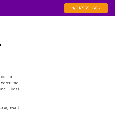
01/5550666
e
aniranim
 da satima
enciju imaš
ko ugovoriti