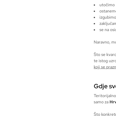
utočimo 
ostanemo
izgubimo
zaključa
se na os
Naravno, mog
Što se kvaro
te istog uzr
koji se prazn
Gdje sv
Teritorijaln
samo za
Hr
Što konkretn