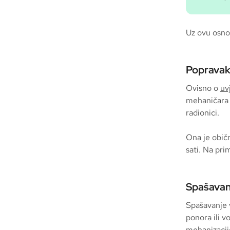
Uz ovu osno
Popravak
Ovisno o
uv
mehaničara n
radionici.
Ona je običn
sati. Na prim
Spašavan
Spašavanje v
ponora ili 
mehanizaci