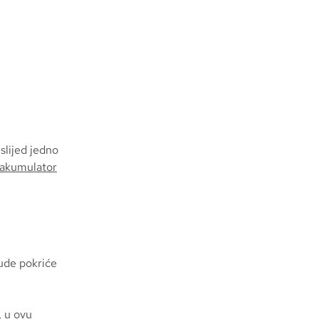
slijed jedno
 akumulator
nude pokriće
, u ovu