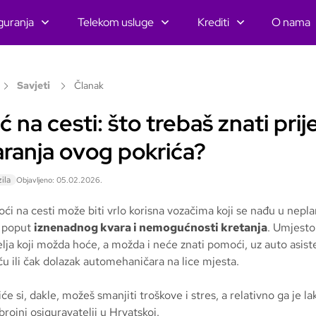
guranja
Telekom usluge
Krediti
O nama
Savjeti
Članak
na cesti: što trebaš znati prij
ranja ovog pokrića?
ila
Objavljeno: 05.02.2026.
i na cesti može biti vrlo korisna vozačima koji se nađu u nepl
, poput
iznenadnog kvara i nemogućnosti kretanja
. Umjesto
elja koji možda hoće, a možda i neće znati pomoći, uz auto asist
u ili čak dolazak automehaničara na lice mjesta.
će si, dakle, možeš smanjiti troškove i stres, a relativno ga je la
brojni osiguravatelji u Hrvatskoj.