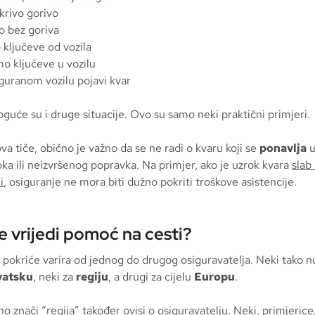
krivo gorivo
 bez goriva
 ključeve od vozila
mo ključeve u vozilu
iguranom vozilu pojavi kvar
uće su i druge situacije. Ovo su samo neki praktični primjeri.
va tiče, obično je važno da se ne radi o kvaru koji se
ponavlja
u
oka ili neizvršenog popravka. Na primjer, ako je uzrok kvara
slab
i
, osiguranje ne mora biti dužno pokriti troškove asistencije.
e vrijedi pomoć na cesti?
o pokriće varira od jednog do drugog osiguravatelja. Neki tako 
vatsku
, neki za
regiju
, a drugi za cijelu
Europu
.
o znači “regija” također ovisi o osiguravatelju. Neki, primjerice