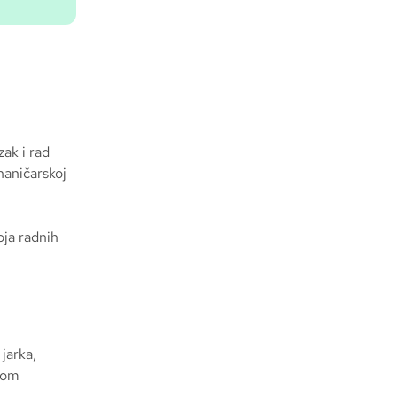
ak i rad
haničarskoj
oja radnih
jarka,
tnom