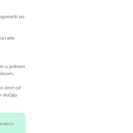
ugovoriti po
ka rada
 km u jednom
 policom.
n limit od
m slučaju
ravajuću