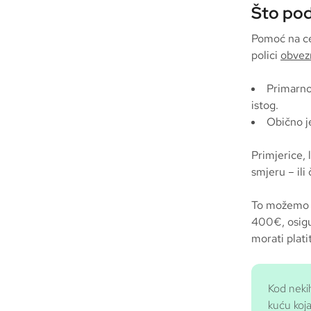
Što pod
Pomoć na ces
polici
obvez
Primarno
istog.
Obično j
Primjerice,
smjeru – ili
To možemo p
400€, osigur
morati plati
Kod neki
kuću koja