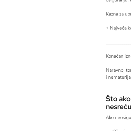
Kazna za up
+ Najveća k
____________
Konačan izn
Naravno, tom
i nematerija
Što ako
nesreć
Ako neosigu