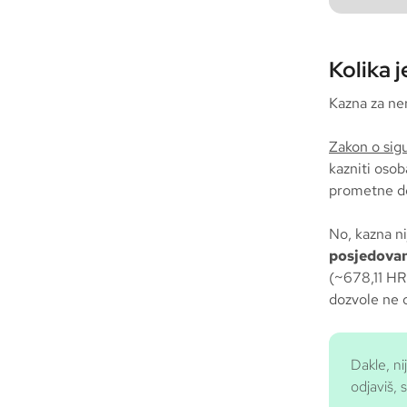
Kolika 
Kazna za ner
Zakon o sig
kazniti osob
prometne do
No, kazna ni
posjedova
(~678,11 HR
dozvole ne o
Dakle, ni
odjaviš, 