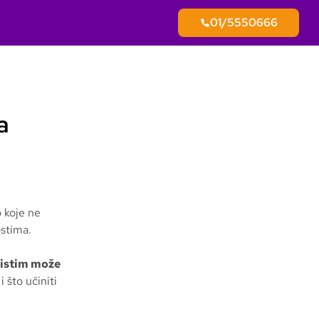
01/5550666
a
o koje ne
ostima.
d istim može
 što učiniti