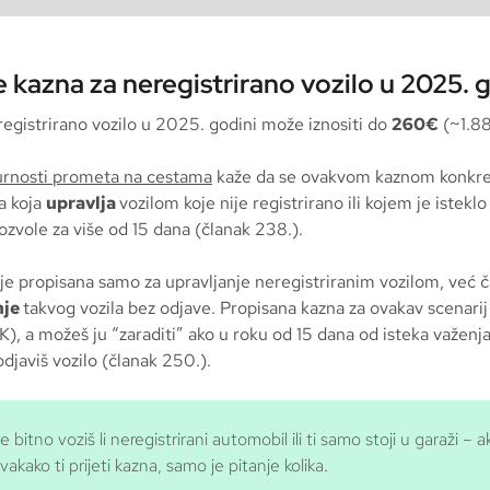
je kazna za neregistrirano vozilo u 2025. 
egistrirano vozilo u 2025. godini može iznositi do
260€
(~1.8
urnosti prometa na cestama
kaže da se ovakvom kaznom konkr
a koja
upravlja
vozilom koje nije registrirano ili kojem je istekl
zvole za više od 15 dana (članak 238.).
je propisana samo za upravljanje neregistriranim vozilom, već ča
nje
takvog vozila bez odjave. Propisana kazna za ovakav scenarij
K), a možeš ju “zaraditi” ako u roku od 15 dana od isteka važen
djaviš vozilo (članak 250.).
je bitno voziš li neregistrirani automobil ili ti samo stoji u garaži – 
svakako ti prijeti kazna, samo je pitanje kolika.