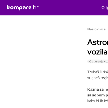
Osi
Naslovnica
Astro
vozila
Osiguranje voz
Trebaš li ris
stigneš reg
Kazna za ne
sa sobom p
kako bi ih iz