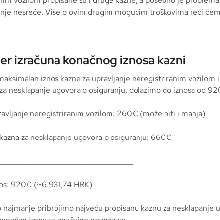
anim vozilom propisane su i druge kazne, a posebno je problema
nje nesreće. Više o ovim drugim mogućim troškovima reći će
jer izračuna konačnog iznosa kazni
maksimalan iznos kazne za upravljanje neregistriranim vozilom 
 za nesklapanje ugovora o osiguranju, dolazimo do iznosa od 9
ravljanje neregistriranim vozilom: 260€ (može biti i manja)
kazna za nesklapanje ugovora o osiguranju: 660€
_______________________________________
nos: 920€ (~6.931,74 HRK)
 najmanje pribrojimo najveću propisanu kaznu za nesklapanje 
 konačan iznos se značajno povećava: