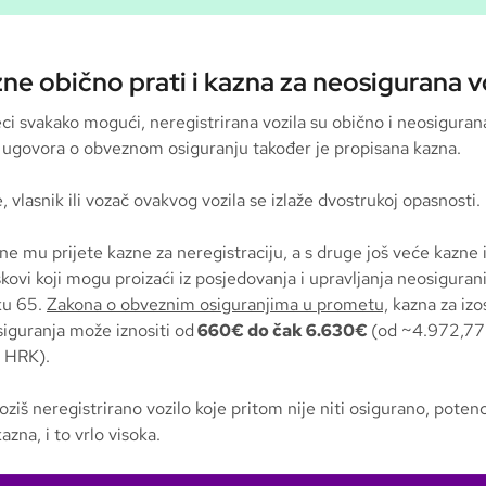
ne obično prati i kazna za neosigurana v
eci svakako mogući, neregistrirana vozila su obično i neosiguran
 ugovora o obveznom osiguranju također je propisana kazna.
vlasnik ili vozač ovakvog vozila se izlaže dvostrukoj opasnosti.
ne mu prijete kazne za neregistraciju, a s druge još veće kazne i
kovi koji mogu proizaći iz posjedovanja i upravljanja neosigura
ku 65.
Zakona o obveznim osiguranjima u prometu,
kazna za izo
iguranja može iznositi od
660€ do čak 6.630€
(od ~4.972,77
 HRK).
oziš neregistrirano vozilo koje pritom nije niti osigurano, potenc
azna, i to vrlo visoka.