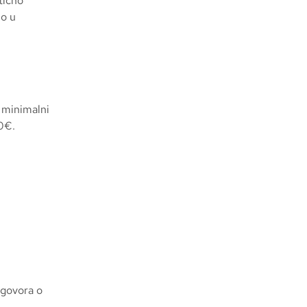
tično
mo u
i minimalni
20€.
ugovora o