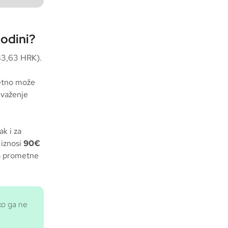
godini?
83,63 HRK).
etno može
o važenje
k i za
 iznosi
90€
ja prometne
ako ga ne