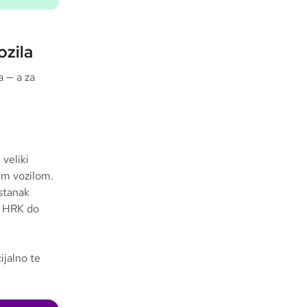
ozila
a — a za
 veliki
nim vozilom.
stanak
 HRK do
ijalno te