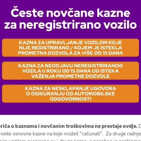
riča o kaznama i novčanim troškovima ne prestaje ovdje.
 neke osnovne kazne na koje možeš “računati”. Za druge radnje