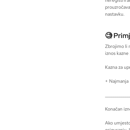
neregistrir
prouzročava
nastavku.
🧐 Prim
Zbrojimo li 
iznos kazne
Kazna za up
+ Najmanja 
____________
Konačan iz
Ako umjesto
osiguranju,