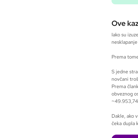
Ove kaz
Iako su izuz
nesklapanje
Prema tome, 
S jedne stra
novčani troš
Prema član
obveznog os
~49.953,74
Dakle, ako v
čeka dupla k