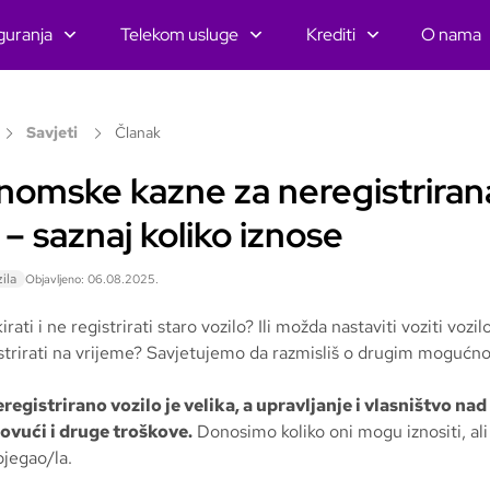
guranja
Telekom usluge
Krediti
O nama
Savjeti
Članak
nomske kazne za neregistriran
 – saznaj koliko iznose
ila
Objavljeno: 06.08.2025.
kirati i ne registrirati staro vozilo? Ili možda nastaviti voziti vozil
istrirati na vrijeme? Savjetujemo da razmisliš o drugim mogućn
registrirano vozilo je velika, a upravljanje i vlasništvo na
ovući i druge troškove.
Donosimo koliko oni mogu iznositi, ali i
bjegao/la.