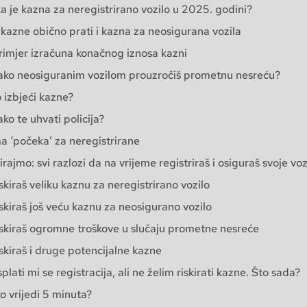
ka je kazna za neregistrirano vozilo u 2025. godini?
kazne obično prati i kazna za neosigurana vozila
rimjer izračuna konačnog iznosa kazni
ako neosiguranim vozilom prouzročiš prometnu nesreću?
 izbjeći kazne?
ako te uhvati policija?
 ‘počeka’ za neregistrirane
rajmo: svi razlozi da na vrijeme registriraš i osiguraš svoje voz
skiraš veliku kaznu za neregistrirano vozilo
skiraš još veću kaznu za neosigurano vozilo
skiraš ogromne troškove u slučaju prometne nesreće
skiraš i druge potencijalne kazne
splati mi se registracija, ali ne želim riskirati kazne. Što sada?
ko vrijedi 5 minuta?