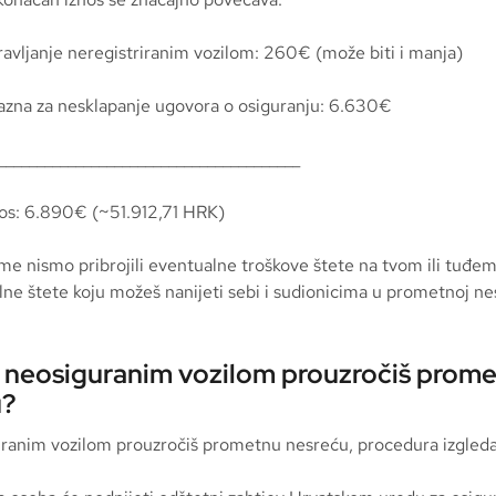
ravljanje neregistriranim vozilom: 260€ (može biti i manja)
azna za nesklapanje ugovora o osiguranju: 6.630€
_______________________________________
os: 6.890€ (~51.912,71 HRK)
e nismo pribrojili eventualne troškove štete na tvom ili tuđem
lne štete koju možeš nanijeti sebi i sudionicima u prometnoj ne
 neosiguranim vozilom prouzročiš prom
u?
ranim vozilom prouzročiš prometnu nesreću, procedura izgleda