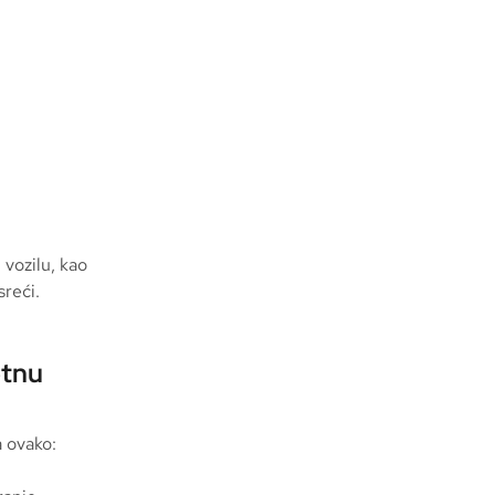
 vozilu, kao
sreći.
etnu
 ovako: