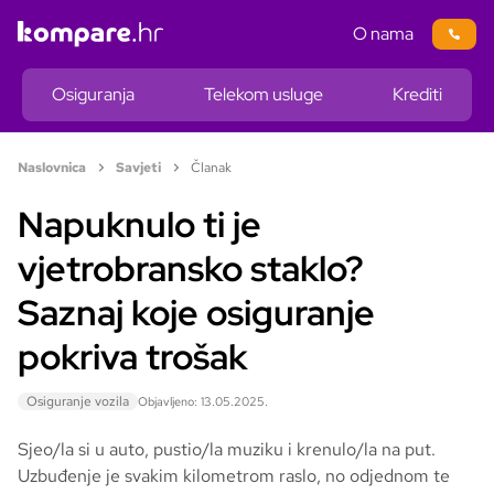
O nama
Osiguranja
Telekom usluge
Krediti
Naslovnica
Savjeti
Članak
Napuknulo ti je
vjetrobransko staklo?
Saznaj koje osiguranje
pokriva trošak
Osiguranje vozila
Objavljeno: 13.05.2025.
Sjeo/la si u auto, pustio/la muziku i krenulo/la na put.
Uzbuđenje je svakim kilometrom raslo, no odjednom te