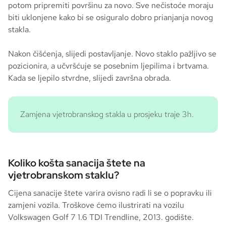
potom pripremiti površinu za novo. Sve nečistoće moraju
biti uklonjene kako bi se osiguralo dobro prianjanja novog
stakla.
Nakon čišćenja, slijedi postavljanje. Novo staklo pažljivo se
pozicionira, a učvršćuje se posebnim ljepilima i brtvama.
Kada se ljepilo stvrdne, slijedi završna obrada.
Zamjena vjetrobranskog stakla u prosjeku traje 3h.
Koliko košta sanacija štete na
vjetrobranskom staklu?
Cijena sanacije štete varira ovisno radi li se o popravku ili
zamjeni vozila. Troškove ćemo ilustrirati na vozilu
Volkswagen Golf 7 1.6 TDI Trendline, 2013. godište.