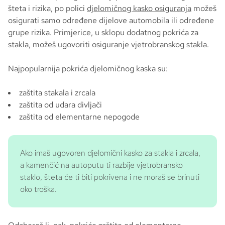
šteta i rizika, po polici
djelomičnog kasko osiguranja
možeš
osigurati samo određene dijelove automobila ili određene
grupe rizika. Primjerice, u sklopu dodatnog pokrića za
stakla, možeš ugovoriti osiguranje vjetrobranskog stakla.
Najpopularnija pokrića djelomičnog kaska su:
zaštita stakala i zrcala
zaštita od udara divljači
zaštita od elementarne nepogode
Ako imaš ugovoren djelomični kasko za stakla i zrcala,
a kamenčić na autoputu ti razbije vjetrobransko
staklo, šteta će ti biti pokrivena i ne moraš se brinuti
oko troška.