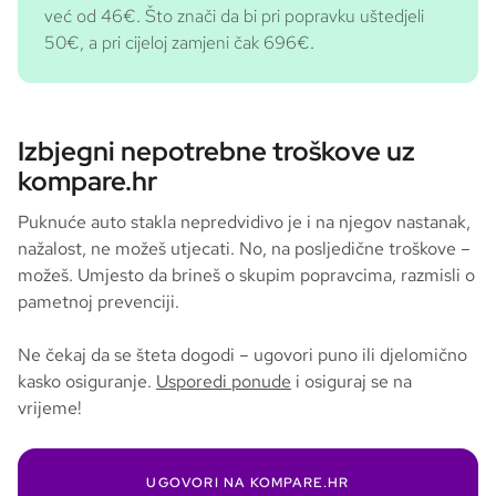
već od 46€. Što znači da bi pri popravku uštedjeli
50€, a pri cijeloj zamjeni čak 696€.
Izbjegni nepotrebne troškove uz
kompare.hr
Puknuće auto stakla nepredvidivo je i na njegov nastanak,
nažalost, ne možeš utjecati. No, na posljedične troškove –
možeš. Umjesto da brineš o skupim popravcima, razmisli o
pametnoj prevenciji.
Ne čekaj da se šteta dogodi – ugovori puno ili djelomično
kasko osiguranje.
Usporedi ponude
i osiguraj se na
vrijeme!
UGOVORI NA KOMPARE.HR