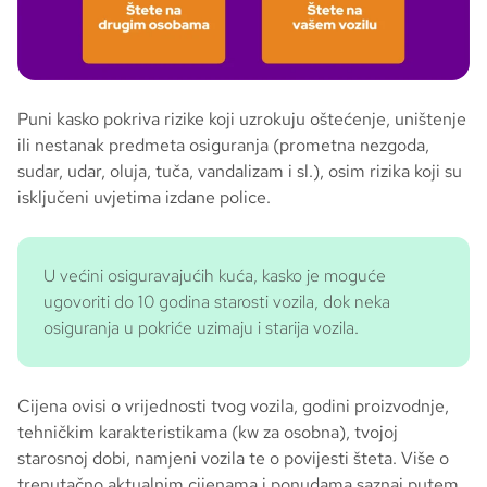
Puni kasko pokriva rizike koji uzrokuju oštećenje, uništenje
ili nestanak predmeta osiguranja (prometna nezgoda,
sudar, udar, oluja, tuča, vandalizam i sl.), osim rizika koji su
isključeni uvjetima izdane police.
U većini osiguravajućih kuća, kasko je moguće
ugovoriti do 10 godina starosti vozila, dok neka
osiguranja u pokriće uzimaju i starija vozila.
Cijena ovisi o vrijednosti tvog vozila, godini proizvodnje,
tehničkim karakteristikama (kw za osobna), tvojoj
starosnoj dobi, namjeni vozila te o povijesti šteta. Više o
trenutačno aktualnim cijenama i ponudama saznaj putem