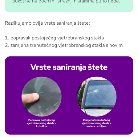
pukotine na bočnim i stražnjim staklima puno rjeđe.
Razlikujemo dvije vrste saniranja štete:
popravak postojećeg vjetrobranskog stakla
zamjena trenutačnog vjetrobranskog stakla s novim