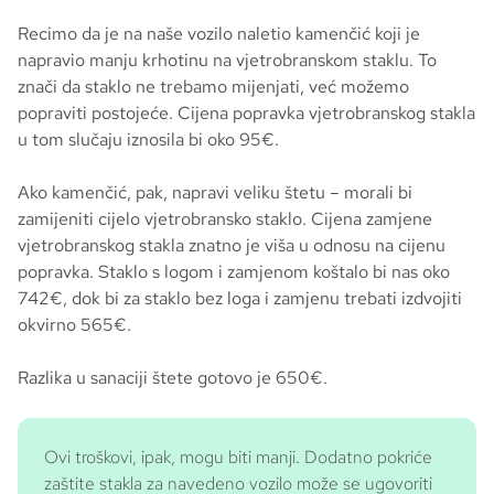
Recimo da je na naše vozilo naletio kamenčić koji je
napravio manju krhotinu na vjetrobranskom staklu. To
znači da staklo ne trebamo mijenjati, već možemo
popraviti postojeće. Cijena popravka vjetrobranskog stakla
u tom slučaju iznosila bi oko 95€.
Ako kamenčić, pak, napravi veliku štetu – morali bi
zamijeniti cijelo vjetrobransko staklo. Cijena zamjene
vjetrobranskog stakla znatno je viša u odnosu na cijenu
popravka. Staklo s logom i zamjenom koštalo bi nas oko
742€, dok bi za staklo bez loga i zamjenu trebati izdvojiti
okvirno 565€.
Razlika u sanaciji štete gotovo je 650€.
Ovi troškovi, ipak, mogu biti manji. Dodatno pokriće
zaštite stakla za navedeno vozilo može se ugovoriti