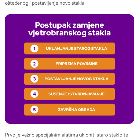
oštećenog i postavljanje novo stakla.
Prvo je važno specijalnim alatima ukloniti staro staklo te