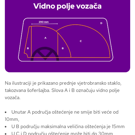
Na ilustraciji je prikazano prednje vjetrobransko staklo,
takozvana šoferšajba. Slova A i B označuju vidno polje
vozača.
Unutar A područja oštećenje ne smije biti veće od
10mm,
U B području maksimalna veličina oštećenja je 15mm
U C i D području oštećenje može biti do 30mm