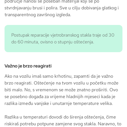
područje nanosi se poseban materijal koji se po
stvrdnjavanju brusi i polira. Sve u cilju dobivanja glatkog i
transparentnog završnog izgleda.
Postupak reparacije vjetrobranskog stakla traje od 30
do 60 minuta, ovisno o stupnju oštećenja.
Važno je brzo reagirati
Ako na vozilu imaš samo krhotinu, zapamti da je važno
brzo reagirati. Oštećenje na tvom vozilu u početku može
biti malo. No, s vremenom se može znatno proširiti. Ovo
se posebno događa za vrijeme hladnijih mjeseci kada je
razlika između vanjske i unutarnje temperature velika.
Razlika u temperaturi dovodi do širenja oštećenja, čime
riskiraš potrebu potpune zamjene svog stakla. Naravno, to