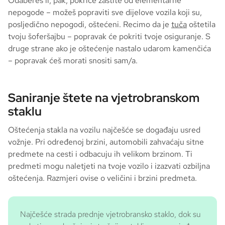
Odabereš li, pak, pokriće zaštite od elementarne
nepogode – možeš popraviti sve dijelove vozila koji su,
posljedično nepogodi, oštećeni. Recimo da je
tuča
oštetila
tvoju šoferšajbu – popravak će pokriti tvoje osiguranje. S
druge strane ako je oštećenje nastalo udarom kamenčića
– popravak ćeš morati snositi sam/a.
Saniranje štete na vjetrobranskom
staklu
Oštećenja stakla na vozilu najčešće se događaju usred
vožnje. Pri određenoj brzini, automobili zahvaćaju sitne
predmete na cesti i odbacuju ih velikom brzinom. Ti
predmeti mogu naletjeti na tvoje vozilo i izazvati ozbiljna
oštećenja. Razmjeri ovise o veličini i brzini predmeta.
Najčešće strada prednje vjetrobransko staklo, dok su