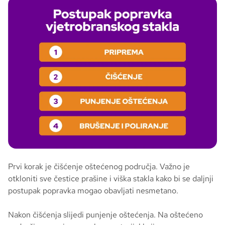
Prvi korak je čišćenje oštećenog područja. Važno je
otkloniti sve čestice prašine i viška stakla kako bi se daljnji
postupak popravka mogao obavljati nesmetano.
Nakon čišćenja slijedi punjenje oštećenja. Na oštećeno