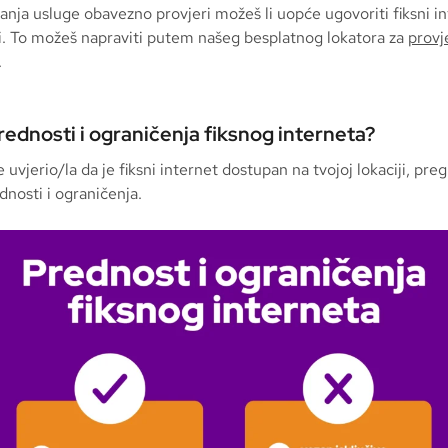
anja usluge obavezno provjeri možeš li uopće ugovoriti fiksni i
si. To možeš napraviti putem našeg besplatnog lokatora za
provj
.
rednosti i ograničenja fiksnog interneta?
e uvjerio/la da je fiksni internet dostupan na tvojoj lokaciji, preg
nosti i ograničenja.