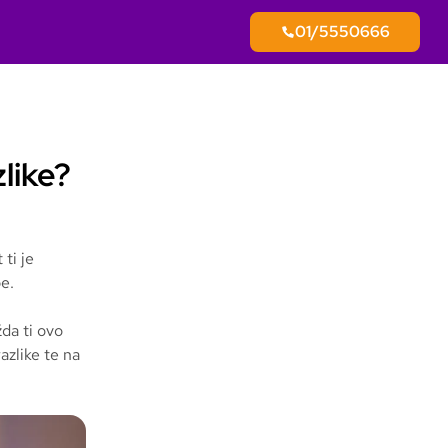
01/5550666
zlike?
 ti je
e.
žda ti ovo
azlike te na