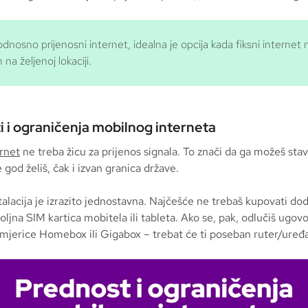
odnosno prijenosni internet, idealna je opcija kada fiksni internet n
na željenoj lokaciji.
 i ograničenja mobilnog interneta
ernet
ne treba žicu za prijenos signala. To znači da ga možeš stavi
e god želiš, čak i izvan granica države.
alacija je izrazito jednostavna. Najčešće ne trebaš kupovati dod
voljna SIM kartica mobitela ili tableta. Ako se, pak, odlučiš ugovo
rimjerice Homebox ili Gigabox – trebat će ti poseban ruter/uređa