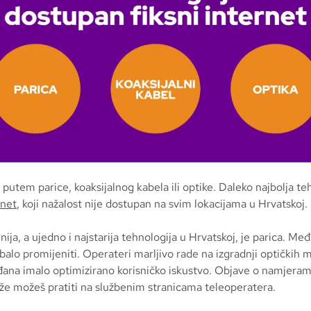
putem parice, koaksijalnog kabela ili optike. Daleko najbolja teh
rnet
, koji nažalost nije dostupan na svim lokacijama u Hrvatskoj.
nija, a ujedno i najstarija tehnologija u Hrvatskoj, je parica. Međ
balo promijeniti. Operateri marljivo rade na izgradnji optičkih 
ađana imalo optimizirano korisničko iskustvo. Objave o namjera
že možeš pratiti na službenim stranicama teleoperatera.