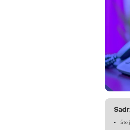
Sadr
Što 