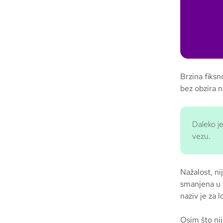
Brzina fiksn
bez obzira n
Daleko je
vezu.
Nažalost, n
smanjena u 
naziv je za 
Osim što nij