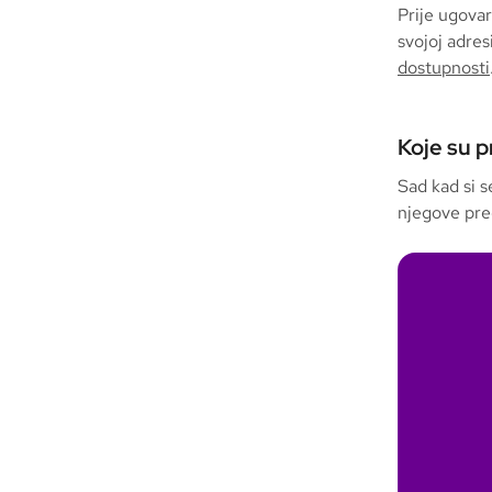
Prije ugovar
svojoj adre
dostupnosti
Koje su p
Sad kad si s
njegove pred