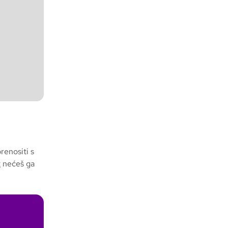
renositi s
t
nećeš ga