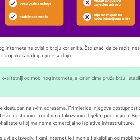
og interneta ne ovisi o broju korisnika. Što znači da će raditi n
a broj ukućana koji njime surfaju.
 kvalitetniji od mobilnog interneta, a korisnicima pruža bržu i stabil
ije dostupan na svim adresama. Primjerice, njegova dostupnost 
teško dostupnim, ruralnim i takozvanim bijelim područjima. Bije
lokalitete u kojima nema komercijalno isplative infrastrukture.
e uvijek izvediv, fiksni internet je i manje fleksibilan od mobiln