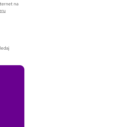
nternet na
eru
ledaj