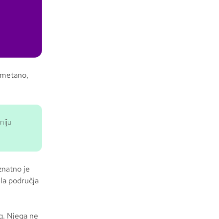
esmetano,
niju
znatno je
la područja
og. Njega ne