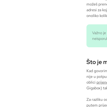
možeš prenos
adresi za ko
onoliko koli
Važno je
neisporuk
Što je 
Kad govorimo
nije u potpu
oblici
prijen
Gigabox) ta
Za razliku o
putem prijen