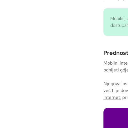
Mobilni, 
dostupan 
Prednosti
Mobilni int
odnijeti gdj
Njegova inst
već ti je do
internet
, p