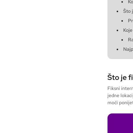
Ko
Što 
Pr
Koje
Ra
Najp
Što je f
Fiksni inter
jedne lokac
moći ponije