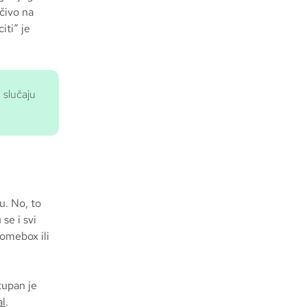
učivo na
iti“ je
 slučaju
u. No, to
se i svi
Homebox ili
tupan je
al
.