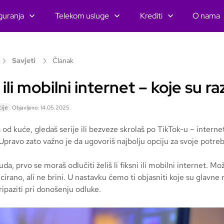
guranja
Telekom usluge
Krediti
O nama
Savjeti
Članak
 ili mobilni internet – koje su ra
ije
Objavljeno: 14.05.2025.
š od kuće, gledaš serije ili bezveze skrolaš po TikTok-u – internet
Upravo zato važno je da ugovoriš najbolju opciju za svoje potreb
a, prvo se moraš odlučiti želiš li fiksni ili mobilni internet. Mo
cirano, ali ne brini. U nastavku ćemo ti objasniti koje su glavne r
ripaziti pri donošenju odluke.