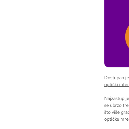
Dostupan je 
optički inte
Najzastuplje
se ubrzo tre
što više gr
optičke mre