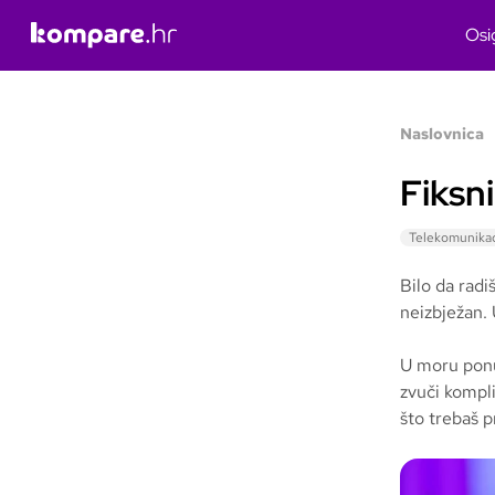
Osi
Naslovnica
Fiksni
Telekomunikac
Bilo da radi
neizbježan. 
U moru ponud
zvuči kompli
što trebaš p