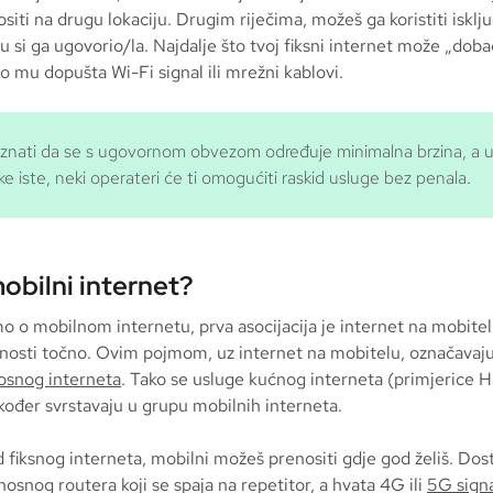
iti na drugu lokaciju. Drugim riječima, možeš ga koristiti isklj
ju si ga ugovorio/la. Najdalje što tvoj fiksni internet može „dobac
ko mu dopušta Wi-Fi signal ili mrežni kablovi.
 znati da se s ugovornom obvezom određuje minimalna brzina, a u
e iste, neki operateri će ti omogućiti raskid usluge bez penala.
mobilni internet?
 o mobilnom internetu, prva asocijacija je internet na mobitel
nosti točno. Ovim pojmom, uz internet na mobitelu, označavaju 
osnog interneta
. Tako se usluge kućnog interneta (primjerice 
kođer svrstavaju u grupu mobilnih interneta.
d fiksnog interneta, mobilni možeš prenositi gdje god želiš. Dos
osnog routera koji se spaja na repetitor, a hvata 4G ili
5G sign