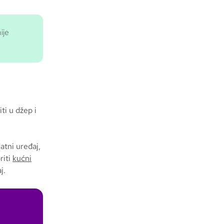
ije
ti u džep i
atni uređaj,
riti
kućni
j.