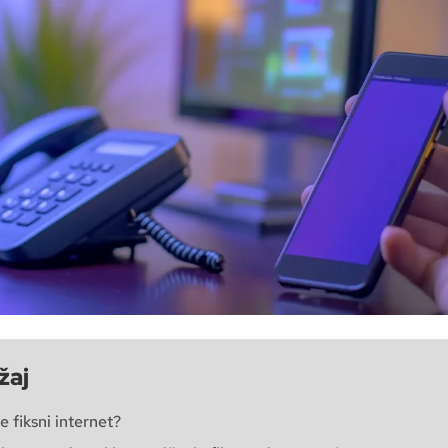
žaj
je fiksni internet?