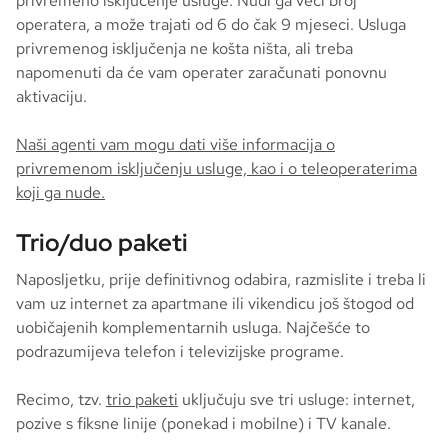
privremeno isključenje usluge. Nudi ga veći broj
operatera, a može trajati od 6 do čak 9 mjeseci. Usluga
privremenog isključenja ne košta ništa, ali treba
napomenuti da će vam operater zaračunati ponovnu
aktivaciju.
Naši agenti vam mogu dati više informacija o
privremenom isključenju usluge, kao i o teleoperaterima
koji ga nude.
Trio/duo paketi
Naposljetku, prije definitivnog odabira, razmislite i treba li
vam uz internet za apartmane ili vikendicu još štogod od
uobičajenih komplementarnih usluga. Najčešće to
podrazumijeva telefon i televizijske programe.
Recimo, tzv.
trio paketi
uključuju sve tri usluge: internet,
pozive s fiksne linije (ponekad i mobilne) i TV kanale.