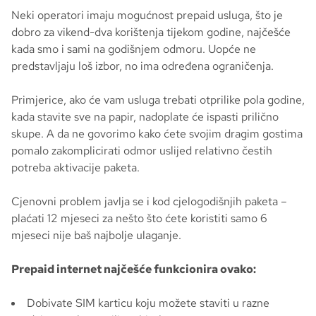
Neki operatori imaju mogućnost prepaid usluga, što je
dobro za vikend-dva korištenja tijekom godine, najčešće
kada smo i sami na godišnjem odmoru. Uopće ne
predstavljaju loš izbor, no ima određena ograničenja.
Primjerice, ako će vam usluga trebati otprilike pola godine,
kada stavite sve na papir, nadoplate će ispasti prilično
skupe. A da ne govorimo kako ćete svojim dragim gostima
pomalo zakomplicirati odmor uslijed relativno čestih
potreba aktivacije paketa.
Cjenovni problem javlja se i kod cjelogodišnjih paketa –
plaćati 12 mjeseci za nešto što ćete koristiti samo 6
mjeseci nije baš najbolje ulaganje.
Prepaid internet najčešće funkcionira ovako:
Dobivate SIM karticu koju možete staviti u razne