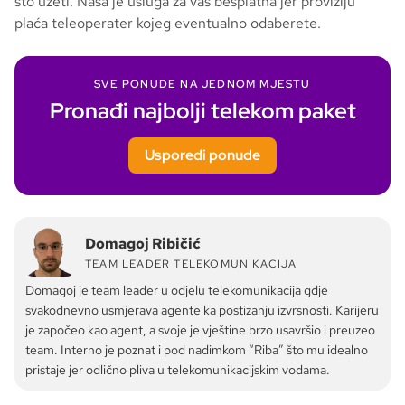
što uzeti. Naša je usluga za vas besplatna jer proviziju
plaća teleoperater kojeg eventualno odaberete.
SVE PONUDE NA JEDNOM MJESTU
Pronađi najbolji telekom paket
Usporedi ponude
Domagoj Ribičić
TEAM LEADER TELEKOMUNIKACIJA
Domagoj je team leader u odjelu telekomunikacija gdje
svakodnevno usmjerava agente ka postizanju izvrsnosti. Karijeru
je započeo kao agent, a svoje je vještine brzo usavršio i preuzeo
team. Interno je poznat i pod nadimkom “Riba” što mu idealno
pristaje jer odlično pliva u telekomunikacijskim vodama.