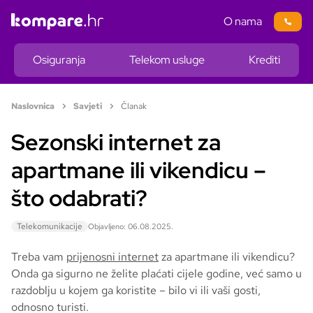
O nama
Osiguranja
Telekom usluge
Krediti
Naslovnica
Savjeti
Članak
Sezonski internet za
apartmane ili vikendicu –
što odabrati?
Telekomunikacije
Objavljeno: 06.08.2025.
Treba vam
prijenosni internet
za apartmane ili vikendicu?
Onda ga sigurno ne želite plaćati cijele godine, već samo u
razdoblju u kojem ga koristite – bilo vi ili vaši gosti,
odnosno turisti.