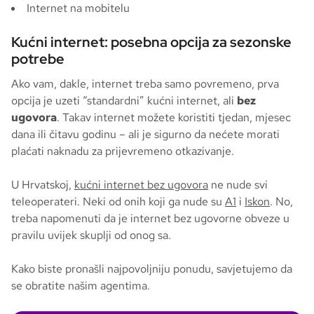
Internet na mobitelu
Kućni internet: posebna opcija za sezonske
potrebe
Ako vam, dakle, internet treba samo povremeno, prva
opcija je uzeti “standardni” kućni internet, ali
bez
ugovora
. Takav internet možete koristiti tjedan, mjesec
dana ili čitavu godinu – ali je sigurno da nećete morati
plaćati naknadu za prijevremeno otkazivanje.
U Hrvatskoj,
kućni internet bez ugovora
ne nude svi
teleoperateri. Neki od onih koji ga nude su
A1
i
Iskon
. No,
treba napomenuti da je internet bez ugovorne obveze u
pravilu uvijek skuplji od onog sa.
Kako biste pronašli najpovoljniju ponudu, savjetujemo da
se obratite našim agentima.