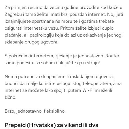
Za primjer, recimo da većinu godine provodite kod kuće u
Zagrebu i tamo želite imati brz, pouzdan internet. No, ljeti
iznajmljujete apartmane
na moru te i gostima trebate
osigurati internetsku vezu. Pritom želite izbjeći duplo
plaćanje, a i papirologiju koja dolazi uz otkazivanje jednog i
sklapanje drugog ugovora.
S pokućnim internetom, rješenje je jednostavno. Router
samo ponesite sa sobom i uključite ga u struju!
Nema potrebe za sklapanjem ili raskidanjem ugovora,
budući da i dalje koristite uslugu istog teleoperatera, a na
internet se možete lako spojiti putem Wi-Fi mreže ili
žično.
Brzo, jednostavno, fleksibilno.
Prepaid (Hrvatska) za vikend ili dva