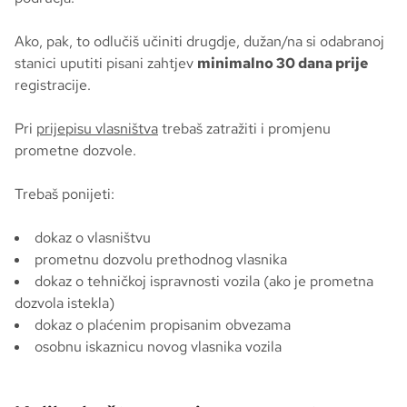
Ako, pak, to odlučiš učiniti drugdje, dužan/na si odabranoj
stanici uputiti pisani zahtjev
minimalno 30 dana prije
registracije.
Pri
prijepisu vlasništva
trebaš zatražiti i promjenu
prometne dozvole.
Trebaš ponijeti:
dokaz o vlasništvu
prometnu dozvolu prethodnog vlasnika
dokaz o tehničkoj ispravnosti vozila (ako je prometna
dozvola istekla)
dokaz o plaćenim propisanim obvezama
osobnu iskaznicu novog vlasnika vozila