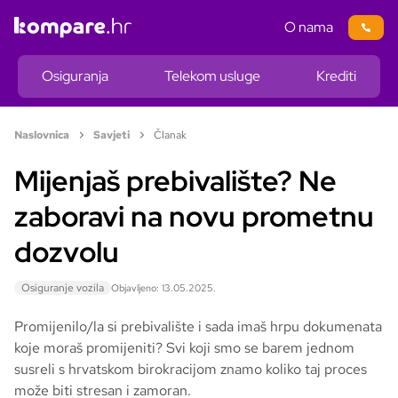
O nama
Osiguranja
Telekom usluge
Krediti
Naslovnica
Savjeti
Članak
Mijenjaš prebivalište? Ne
zaboravi na novu prometnu
dozvolu
Osiguranje vozila
Objavljeno: 13.05.2025.
Promijenilo/la si prebivalište i sada imaš hrpu dokumenata
koje moraš promijeniti? Svi koji smo se barem jednom
susreli s hrvatskom birokracijom znamo koliko taj proces
može biti stresan i zamoran.