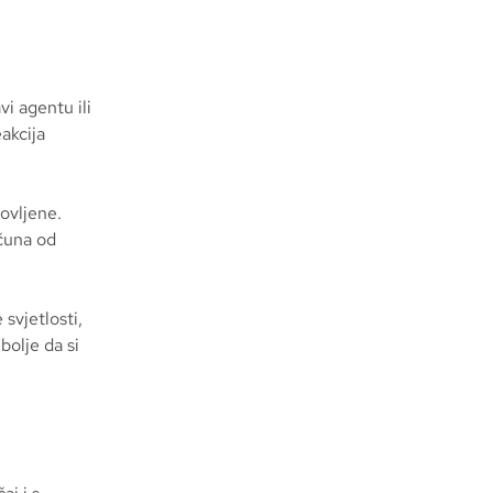
i agentu ili
akcija
novljene.
čuna od
 svjetlosti,
bolje da si