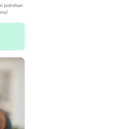
aki potreban
imo!