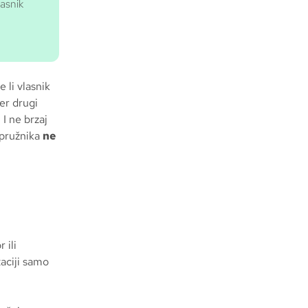
lasnik
e li vlasnik
er drugi
I ne brzaj
upružnika
ne
 ili
aciji samo