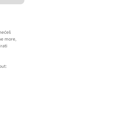
 nećeš
ćne more,
rati
oput: