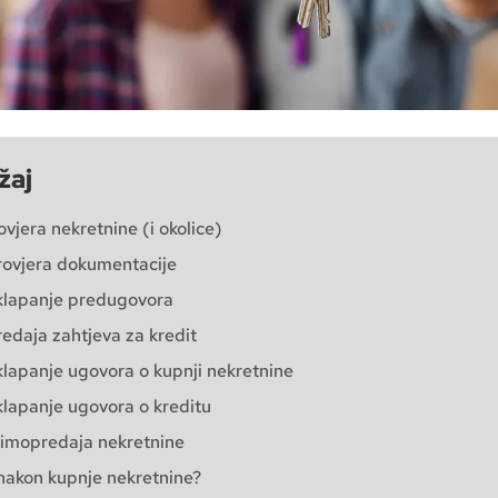
žaj
rovjera nekretnine (i okolice)
rovjera dokumentacije
klapanje predugovora
redaja zahtjeva za kredit
klapanje ugovora o kupnji nekretnine
klapanje ugovora o kreditu
rimopredaja nekretnine
nakon kupnje nekretnine?