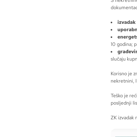
S nekretnino
dokumentaci
izvadak 
uporabn
energets
10 godina; p
građevin
slučaju kup
Korisno je z
nekretnini, 
Teško je reć
posljednji l
ZK izvadak m