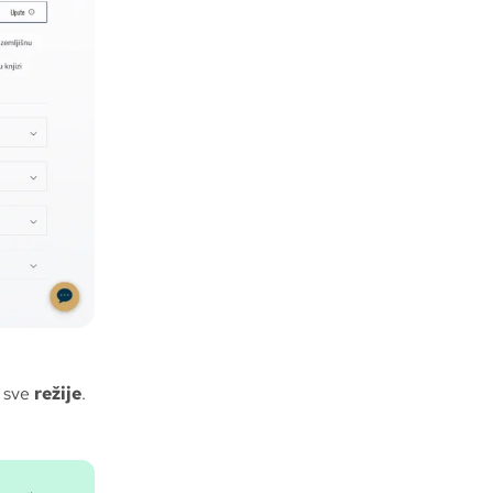
o sve
režije
.