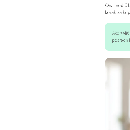
Ovaj vodič b
korak za kup
Ako želi
posredni