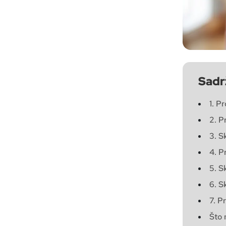
Sadr
1. P
2. P
3. S
4. P
5. S
6. S
7. P
Što 