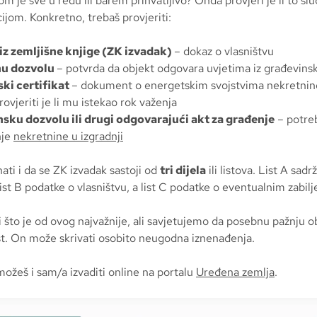
m je sve u redu ili barem prihvatljivo? Onda provjeri je li to sluč
jom. Konkretno, trebaš provjeriti:
iz zemljišne knjige (ZK izvadak)
– dokaz o vlasništvu
u dozvolu
– potvrda da objekt odgovara uvjetima iz građevins
ki certifikat
– dokument o energetskim svojstvima nekretnine 
rovjeriti je li mu istekao rok važenja
sku dozvolu ili drugi odgovarajući akt za građenje
– potre
nje
nekretnine u izgradnji
nati i da se ZK izvadak sastoji od
tri dijela
ili listova. List A sadr
list B podatke o vlasništvu, a list C podatke o eventualnim zabi
i što je od ovog najvažnije, ali savjetujemo da posebnu pažnju o
ist. On može skrivati osobito neugodna iznenađenja.
ožeš i sam/a izvaditi online na portalu
Uređena zemlja
.