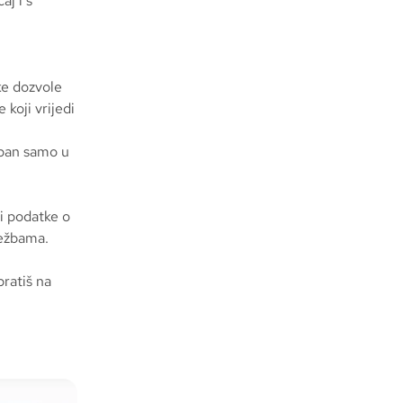
aj i s
ke dozvole
koji vrijedi
ban samo u
ži podatke o
lježbama.
bratiš na