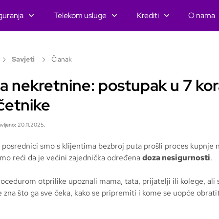
guranja
Telekom usluge
Krediti
O nama
Savjeti
Članak
a nekretnine: postupak u 7 ko
četnike
vljeno: 20.11.2025.
 posrednici smo s klijentima bezbroj puta prošli proces kupnje 
o reći da je većini zajednička određena
doza nesigurnosti
.
ocedurom otprilike upoznali mama, tata, prijatelji ili kolege, ali 
 zna što ga sve čeka, kako se pripremiti i kome se uopće obratit
.