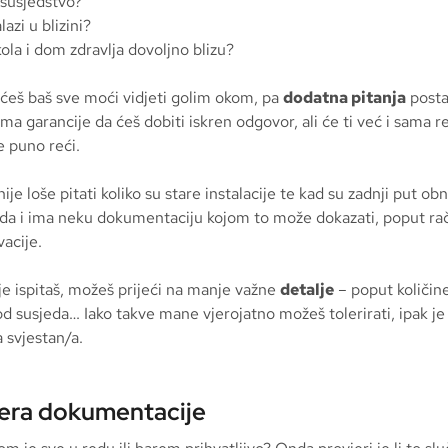
 susjedstvo?
lazi u blizini?
kola i dom zdravlja dovoljno blizu?
ćeš baš sve moći vidjeti golim okom, pa
dodatna pitanja
postav
ma garancije da ćeš dobiti iskren odgovor, ali će ti već i sama re
e puno reći.
nije loše pitati koliko su stare instalacije te kad su zadnji put ob
da i ima neku dokumentaciju kojom to može dokazati, poput ra
acije.
je ispitaš, možeš prijeći na manje važne
detalje
– poput količine
od susjeda… Iako takve mane vjerojatno možeš tolerirati, ipak je 
 svjestan/a.
jera dokumentacije