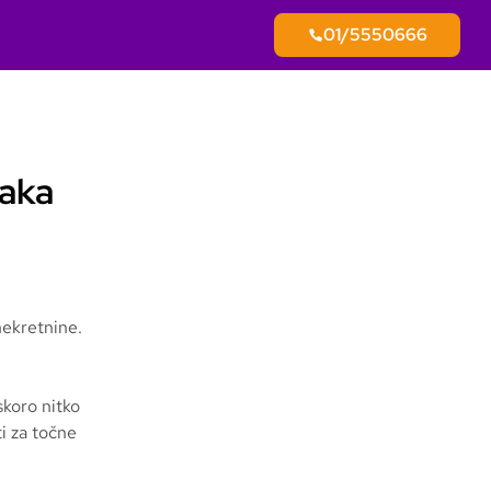
01/5550666
raka
nekretnine.
skoro nitko
i za točne