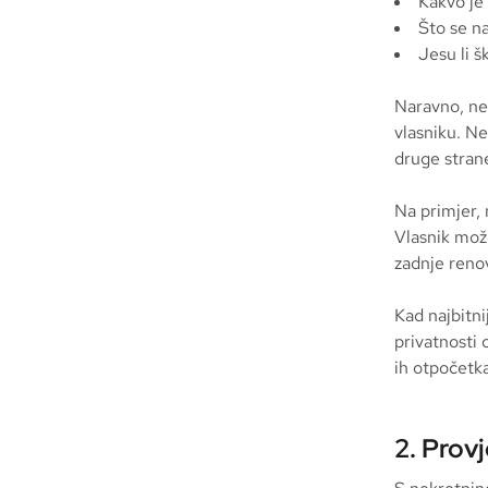
Kakvo je
Što se na
Jesu li š
Naravno, ne
vlasniku. Ne
druge stran
Na primjer, 
Vlasnik mož
zadnje renov
Kad najbitni
privatnosti 
ih otpočetka
2. Prov