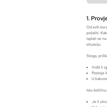
1. Provj
Od svih kora
požaliti. Ka
isplati se n
situaciju.
Stoga, prili
Vidiš li 
Postoje l
U kakvom 
Istu količin
Je li uli