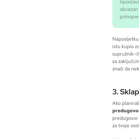
Ispostavi
obvezan 
primopre
Naposljetku,
istu kupio z
supružnik—il
sa zaključc
znači da nek
3. Skla
Ako planira
predugovo
predugovor 
za tvoje os