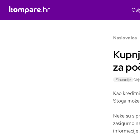
Osi
Naslovnica
Kupnj
za po
Financije
Obja
Kao kreditni
Stoga možem
Neke su s pr
zasigurno ne
informacije