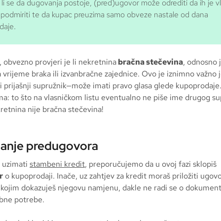
 li se da dugovanja postoje, (pred)ugovor može odrediti da ih je v
podmiriti te da kupac preuzima samo obveze nastale od dana
daje.
 obvezno provjeri je li nekretnina
bračna stečevina
, odnosno j
a vrijeme braka ili izvanbračne zajednice. Ovo je iznimno važno j
i prijašnji supružnik—može imati pravo glasa glede kupoprodaje. 
ima: to što na vlasničkom listu eventualno ne piše ime drugog s
retnina nije bračna stečevina!
panje predugovora
š uzimati
stambeni kredit
, preporučujemo da u ovoj fazi sklopiš
r
o kupoprodaji. Inače, uz zahtjev za kredit moraš priložiti ugovor
kojim dokazuješ njegovu namjenu, dakle ne radi se o dokument
obne potrebe.