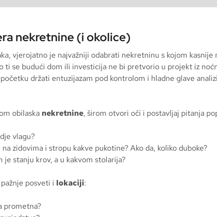
era nekretnine (i okolice)
ka, vjerojatno je najvažniji odabrati nekretninu s kojom kasnije
ko ti se budući dom ili investicija ne bi pretvorio u projekt iz no
a početku držati entuzijazam pod kontrolom i hladne glave analizi
kom obilaska
nekretnine
, širom otvori oči i postavljaj pitanja p
igdje vlagu?
i na zidovima i stropu kakve pukotine? Ako da, koliko duboke?
je stanju krov, a u kakvom stolarija?
u pažnje posveti i
lokaciji
:
ca prometna?