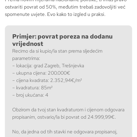
ostvariti povrat od 50%, međutim trebaš zadovoljiti već
spomenute uvjete. Evo kako to izgled u praksi.
Primjer: povrat poreza na dodanu
vrijednost
Recimo da si kupio/la stan prema sljedećim
parametrima:
– lokacija: grad Zagreb, Trešnjevka
– ukupna cijena: 200.000€
– cijena kvadrata: 2.352,94€/m²
– kvadratura: 85m²
– broj ukućana: 4
Obzirom da tvoj stan kvadraturom i cijenom odgovara
propisanim, ostvario/la bi povrat od 24.999,99€.
No, da jedna od tih stavki ne odgovara propisanoj,