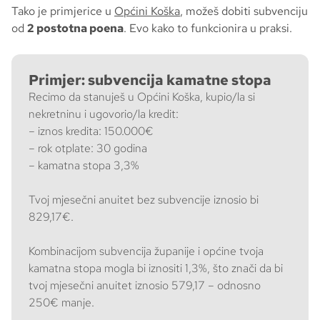
Tako je primjerice u
Općini Koška
, možeš dobiti subvenciju
od
2 postotna poena
. Evo kako to funkcionira u praksi.
Primjer: subvencija kamatne stopa
Recimo da stanuješ u Općini Koška, kupio/la si
nekretninu i ugovorio/la kredit:
– iznos kredita: 150.000€
– rok otplate: 30 godina
– kamatna stopa 3,3%
Tvoj mjesečni anuitet bez subvencije iznosio bi
829,17€.
Kombinacijom subvencija županije i općine tvoja
kamatna stopa mogla bi iznositi 1,3%, što znači da bi
tvoj mjesečni anuitet iznosio 579,17 – odnosno
250€ manje.