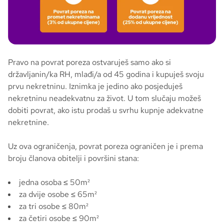
Pravo na povrat poreza ostvaruješ samo ako si
državljanin/ka RH, mlađi/a od 45 godina i kupuješ svoju
prvu nekretninu. Iznimka je jedino ako posjeduješ
nekretninu neadekvatnu za život. U tom slučaju možeš
dobiti povrat, ako istu prodaš u svrhu kupnje adekvatne
nekretnine.
Uz ova ograničenja, povrat poreza ograničen je i prema
broju članova obitelji i površini stana:
jedna osoba ≤ 50m²
za dvije osobe ≤ 65m²
za tri osobe ≤ 80m²
za četiri osobe ≤ 90m²