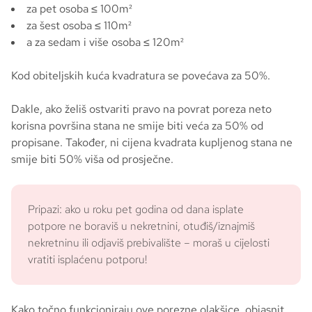
za pet osoba ≤ 100m²
za šest osoba ≤ 110m²
a za sedam i više osoba ≤ 120m²
Kod obiteljskih kuća kvadratura se povećava za 50%.
Dakle, ako želiš ostvariti pravo na povrat poreza neto
korisna površina stana ne smije biti veća za 50% od
propisane. Također, ni cijena kvadrata kupljenog stana ne
smije biti 50% viša od prosječne.
Pripazi: ako u roku pet godina od dana isplate
potpore ne boraviš u nekretnini, otuđiš/iznajmiš
nekretninu ili odjaviš prebivalište – moraš u cijelosti
vratiti isplaćenu potporu!
Kako točno funkcioniraju ove porezne olakšice, objasnit