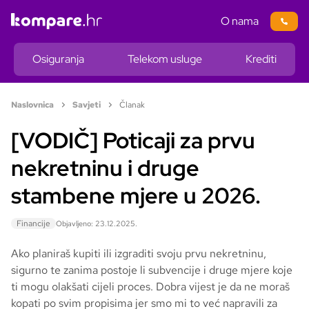
O nama
Osiguranja
Telekom usluge
Krediti
Naslovnica
Savjeti
Članak
[VODIČ] Poticaji za prvu
nekretninu i druge
stambene mjere u 2026.
Financije
Objavljeno: 23.12.2025.
Ako planiraš kupiti ili izgraditi svoju prvu nekretninu,
sigurno te zanima postoje li subvencije i druge mjere koje
ti mogu olakšati cijeli proces. Dobra vijest je da ne moraš
kopati po svim propisima jer smo mi to već napravili za