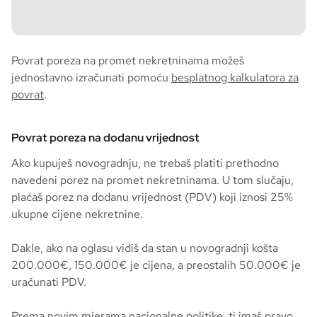
Povrat poreza na promet nekretninama možeš
jednostavno izračunati pomoću
besplatnog kalkulatora za
povrat
.
Povrat poreza na dodanu vrijednost
Ako kupuješ novogradnju, ne trebaš platiti prethodno
navedeni porez na promet nekretninama. U tom slučaju,
plaćaš porez na dodanu vrijednost (PDV) koji iznosi 25%
ukupne cijene nekretnine.
Dakle, ako na oglasu vidiš da stan u novogradnji košta
200.000€, 150.000€ je cijena, a preostalih 50.000€ je
uračunati PDV.
Prema novim mjerama nacionalne politike, ti imaš pravo