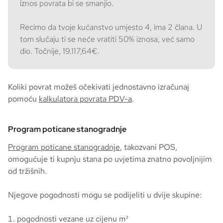
iznos povrata bi se smanjio.
Recimo da tvoje kućanstvo umjesto 4, ima 2 člana. U
tom slučaju ti se neće vratiti 50% iznosa, već samo
dio. Točnije, 19.117,64€.
Koliki povrat možeš očekivati jednostavno izračunaj
pomoću
kalkulatora povrata PDV-a
.
Program poticane stanogradnje
Program poticane stanogradnje
, takozvani POS,
omogućuje ti kupnju stana po uvjetima znatno povoljnijim
od tržišnih.
Njegove pogodnosti mogu se podijeliti u dvije skupine:
pogodnosti vezane uz cijenu m²