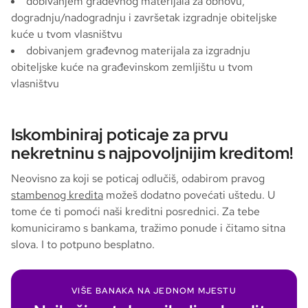
dobivanjem građevnog materijala za obnovu,
dogradnju/nadogradnju i završetak izgradnje obiteljske
kuće u tvom vlasništvu
dobivanjem građevnog materijala za izgradnju
obiteljske kuće na građevinskom zemljištu u tvom
vlasništvu
Iskombiniraj poticaje za prvu
nekretninu s najpovoljnijim kreditom!
Neovisno za koji se poticaj odlučiš, odabirom pravog
stambenog kredita
možeš dodatno povećati uštedu. U
tome će ti pomoći naši kreditni posrednici. Za tebe
komuniciramo s bankama, tražimo ponude i čitamo sitna
slova. I to potpuno besplatno.
VIŠE BANAKA NA JEDNOM MJESTU