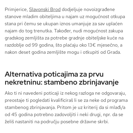
Primjerice,
Slavonski Brod
dodjeljuje novoizgrađene
stanove mladim obiteljima u najam uz mogućnost otkupa
stana pri čemu se ukupan iznos umanjuje za sav uplaćen
najam do tog trenutka. Također, nudi mogućnost zakupa
gradskog zemljišta za potrebe gradnje obiteljske kuće na
razdoblje od 99 godina, što plaćaju oko 13€ mjesečno, a
nakon deset godina zemljište mogu i otkupiti od Grada.
Alternativa poticajima za prvu
nekretninu: stambeno zbrinjavanje
Ako ti ni navedeni poticaji iz nekog razloga ne odgovaraju,
preostaje ti pogledati kvalificiraš li se za neke od programa
stambenog zbrinjavanja. Pritom je uz kriterij da si mlađi/a
od 45 godina potrebno zadovoljiti i neki drugi, npr. da se
želiš nastaniti na području posebne državne skrbi.