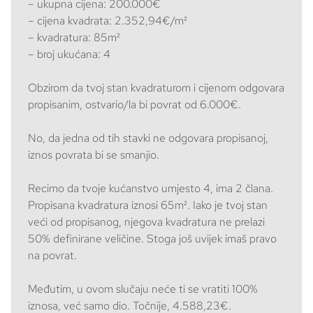
– ukupna cijena: 200.000€
– cijena kvadrata: 2.352,94€/m²
– kvadratura: 85m²
– broj ukućana: 4
Obzirom da tvoj stan kvadraturom i cijenom odgovara
propisanim, ostvario/la bi povrat od 6.000€.
No, da jedna od tih stavki ne odgovara propisanoj,
iznos povrata bi se smanjio.
Recimo da tvoje kućanstvo umjesto 4, ima 2 člana.
Propisana kvadratura iznosi 65m². Iako je tvoj stan
veći od propisanog, njegova kvadratura ne prelazi
50% definirane veličine. Stoga još uvijek imaš pravo
na povrat.
Međutim, u ovom slučaju neće ti se vratiti 100%
iznosa, već samo dio. Točnije, 4.588,23€.