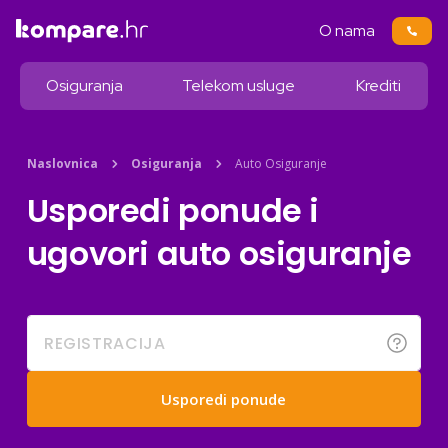
O nama
Osiguranja
Telekom usluge
Krediti
Naslovnica
Osiguranja
Auto Osiguranje
Usporedi ponude i
ugovori auto osiguranje
Usporedi ponude