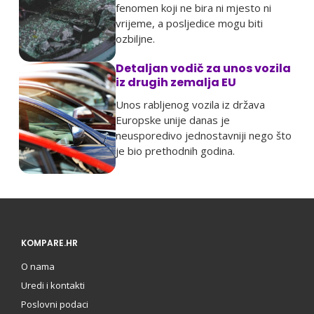
fenomen koji ne bira ni mjesto ni
vrijeme, a posljedice mogu biti
ozbiljne.
Detaljan vodič za unos vozila
iz drugih zemalja EU
Unos rabljenog vozila iz država
Europske unije danas je
neusporedivo jednostavniji nego što
je bio prethodnih godina.
KOMPARE.HR
O nama
Uredi i kontakti
Poslovni podaci