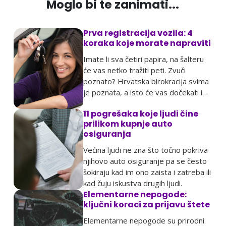
Moglo bi te zanimati...
Prva registracija vozila: 4
koraka koje morate napraviti
Imate li sva četiri papira, na šalteru
će vas netko tražiti peti. Zvuči
poznato? Hrvatska birokracija svima
je poznata, a isto će vas dočekati i
pri prvoj registraciji
11 pogrešaka koje ljudi čine
prilikom kupnje auto
osiguranja
Većina ljudi ne zna što točno pokriva
njihovo auto osiguranje pa se često
šokiraju kad im ono zaista i zatreba ili
kad čuju iskustva drugih ljudi.
Elementarne nepogode:
ključni koraci za prijavu štete
Elementarne nepogode su prirodni