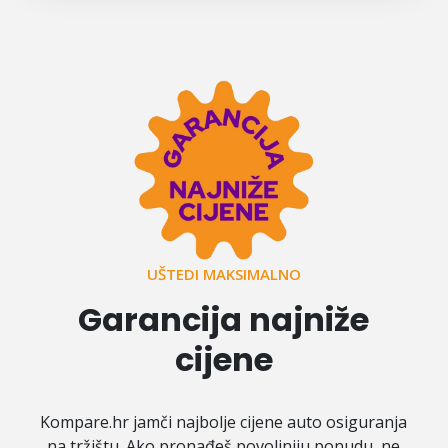
UŠTEDI MAKSIMALNO
Garancija najniže
cijene
Kompare.hr jamči najbolje cijene auto osiguranja
na tržištu. Ako pronađeš povoljniju ponudu, ne