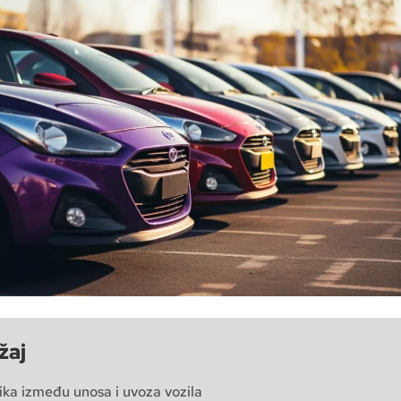
žaj
ika između unosa i uvoza vozila