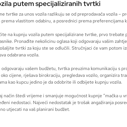
zila putem specijaliziranih tvrtki
ane tvrtke za unos vozila razlikuju se od preprodavača vozila – p
a prema vlastitom odabiru, a posrednici prema preferencijama kl
ite na kupnju vozila putem specijalizirane tvrtke, prvo trebate 
asnike. Pronađite nekolicinu oglasa koji odgovaraju vašim zahtje
šaljite tvrtki za koju ste se odlučili. Stručnjaci će vam potom i
sva odabrana vozila.
i odgovaraju vašem budžetu, tvrtka preuzima komunikaciju s p
oko cijene, rješava birokraciju, pregledava vozilo, organizira tra
ama kao kupcu jedino je da odobrite ili odbijete kupnju vozila.
aj način štedi vrijeme i smanjuje mogućnost kupnje “mačka u vr
đeni nedostaci. Najveći nedostatak je trošak angažiranja posred
o utjecati na vaš planirani budžet.