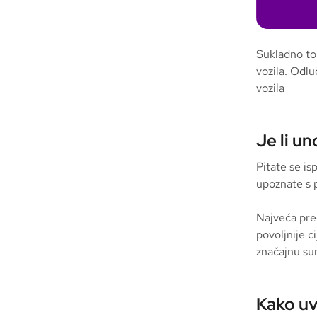
Sukladno tom
vozila. Odluč
vozila
Je li u
Pitate se is
upoznate s 
Najveća pr
povoljnije c
značajnu sum
Kako uv