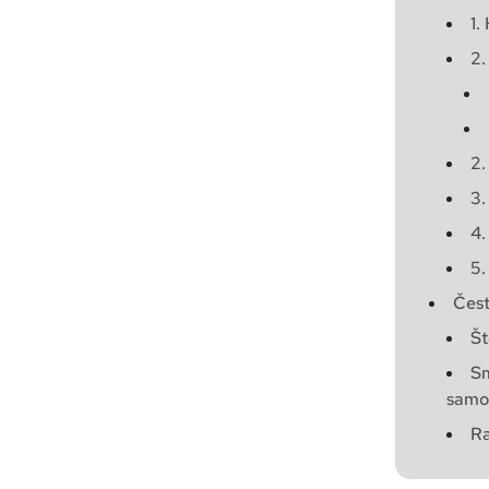
1.
2.
2.
3.
4
5.
Čest
Št
Sm
samo 
Ra