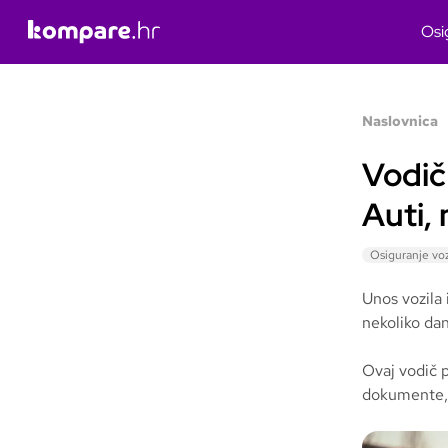
Osi
Naslovnica
Vodič
Auti,
Osiguranje voz
Unos vozila 
nekoliko da
Ovaj vodič 
dokumente, a