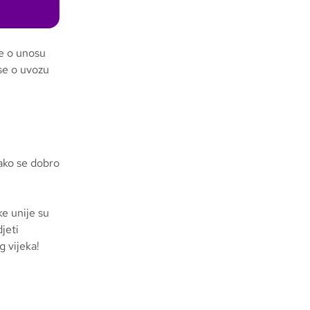
je o unosu
 se o uvozu
 ako se dobro
e unije su
jeti
g vijeka!