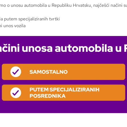
mo o unosu automobila u Republiku Hrvatsku, najčešći načini s
la putem specijaliziranih tvrtki
i unos vozila