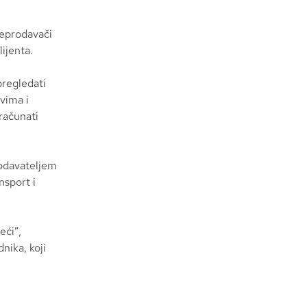
reprodavači
ijenta.
pregledati
vima i
zračunati
rodavateljem
nsport i
eći”,
nika, koji