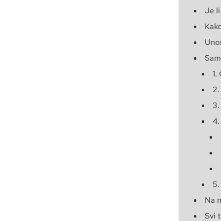
Je l
Kako
Unos
Samo
1.
2.
3.
4.
5.
Na n
Svi 