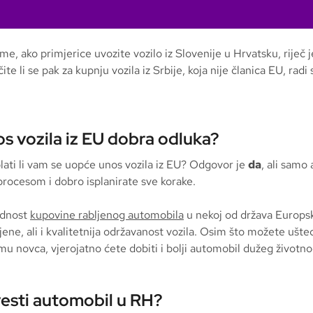
e, ako primjerice uvozite vozilo iz Slovenije u Hrvatsku, riječ 
ite li se pak za kupnju vozila iz Srbije, koja nije članica EU, radi
nos vozila iz EU dobra odluka?
plati li vam se uopće unos vozila iz EU? Odgovor je
da
, ali samo
procesom i dobro isplanirate sve korake.
ednost
kupovine rabljenog automobila
u nekoj od država Europsk
ijene, ali i kvalitetnija održavanost vozila. Osim što možete ušted
u novca, vjerojatno ćete dobiti i bolji automobil dužeg životno
esti automobil u RH?