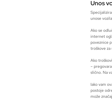
Unos vo
Specijalizir
unose vozil
Ako se odluč
internet ogl
poveznice po
troškove za 
Ako troškov
– pregovara 
slično. Na v
Iako vam ov
postoje odre
može značajn