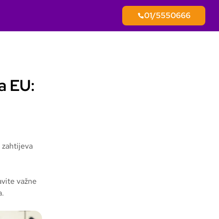
01/5550666
a EU:
 zahtijeva
avite važne
a.