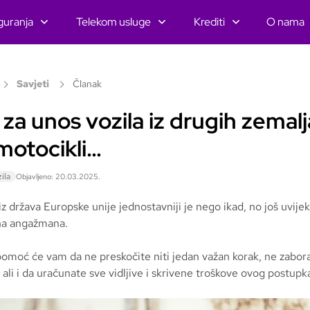
guranja
Telekom usluge
Krediti
O nama
Savjeti
Članak
 za unos vozila iz drugih zemalj
 motocikli…
ila
Objavljeno: 20.03.2025.
iz država Europske unije jednostavniji je nego ikad, no još uvijek
na angažmana.
pomoć će vam da ne preskočite niti jedan važan korak, ne zabor
li i da uračunate sve vidljive i skrivene troškove ovog postupk