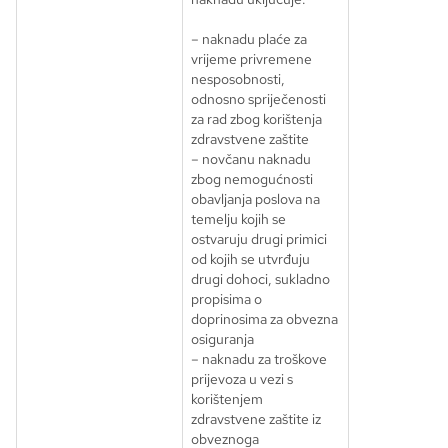
– naknadu plaće za
vrijeme privremene
nesposobnosti,
odnosno spriječenosti
za rad zbog korištenja
zdravstvene zaštite
– novčanu naknadu
zbog nemogućnosti
obavljanja poslova na
temelju kojih se
ostvaruju drugi primici
od kojih se utvrđuju
drugi dohoci, sukladno
propisima o
doprinosima za obvezna
osiguranja
– naknadu za troškove
prijevoza u vezi s
korištenjem
zdravstvene zaštite iz
obveznoga