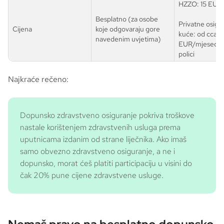
HZZO: 15 EUR
Besplatno (za osobe
Privatne osigu
Cijena
koje odgovaraju gore
kuće: od cca. 7
navedenim uvjetima)
EUR/mjesec, o
polici
Najkraće rečeno:
Dopunsko zdravstveno osiguranje pokriva troškove
nastale korištenjem zdravstvenih usluga prema
uputnicama izdanim od strane liječnika. Ako imaš
samo obvezno zdravstveno osiguranje, a ne i
dopunsko, morat ćeš platiti participaciju u visini do
čak 20% pune cijene zdravstvene usluge.