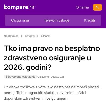
O nama
Osiguranja
Telekom usluge
Krediti
Naslovnica
Savjeti
Članak
Tko ima pravo na besplatno
zdravstveno osiguranje u
2026. godini?
Zdravstveno osiguranje
Objavljeno: 08.12.2025.
Uz visoke troškove života, ako nešto baš ne moraš plaćati –
nemoj. To bi mogao biti slučaj s obveznim, a čak i
dopunskim zdravstvenim osiguranjem.