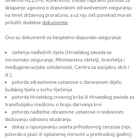
direktno HZZO-u. Konkretno, trebaš napraviti ponudu za
sklapanje ugovora o dopunskom zdravstvenom osiguranju
na teret državnog proračuna, a uz nju ćeš ponekad morati
priložiti dodatne
dokumente
.
Ovo su dokumenti za besplatno dopunsko osiguranje:
rješenja nadležnih tijela (Hrvatskog zavoda za
mirovinsko osiguranje, Ministarstva obitelji, branitelja i
međugeneracijske solidarnosti, Centra za socijalnu skrb i
sl.),
potvrda zdravstvene ustanove o darovanom dijelu
ljudskog tijela u svrhu liječenja
potvrda Hrvatskog crvenog križa ili Hrvatskog zavoda za
transfuzijsku medicinu o broju darivanja krvi
potvrda nadležne obrazovne ustanove o redovnom
školovanju odnosno studiranju
dokaz o ispunjavanju uvjeta prihodovnog cenzusa (npr.
potvrda o plaći ili isplaćenoj mirovini u prethodnoj godini)