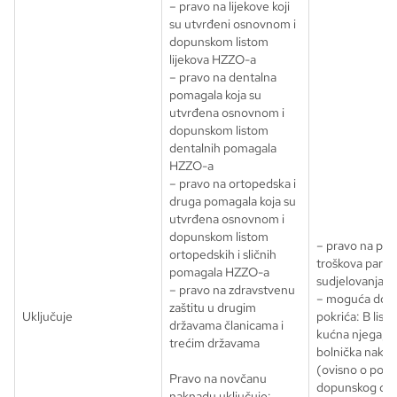
– pravo na lijekove koji
su utvrđeni osnovnom i
dopunskom listom
lijekova HZZO-a
– pravo na dentalna
pomagala koja su
utvrđena osnovnom i
dopunskom listom
dentalnih pomagala
HZZO-a
– pravo na ortopedska i
druga pomagala koja su
utvrđena osnovnom i
dopunskom listom
– pravo na pok
ortopedskih i sličnih
troškova partici
pomagala HZZO-a
sudjelovanja
– pravo na zdravstvenu
– moguća dod
zaštitu u drugim
Uključuje
pokrića: B lista
državama članicama i
kućna njega, 
trećim državama
bolnička naknad
(ovisno o polic
Pravo na novčanu
dopunskog osi
naknadu uključuje: