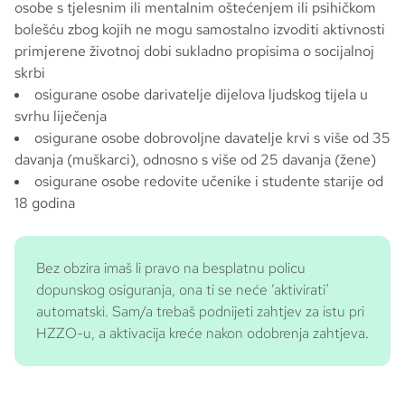
osobe s tjelesnim ili mentalnim oštećenjem ili psihičkom
bolešću zbog kojih ne mogu samostalno izvoditi aktivnosti
primjerene životnoj dobi sukladno propisima o socijalnoj
skrbi
osigurane osobe darivatelje dijelova ljudskog tijela u
svrhu liječenja
osigurane osobe dobrovoljne davatelje krvi s više od 35
davanja (muškarci), odnosno s više od 25 davanja (žene)
osigurane osobe redovite učenike i studente starije od
18 godina
Bez obzira imaš li pravo na besplatnu policu
dopunskog osiguranja, ona ti se neće ‘aktivirati’
automatski. Sam/a trebaš podnijeti zahtjev za istu pri
HZZO-u, a aktivacija kreće nakon odobrenja zahtjeva.