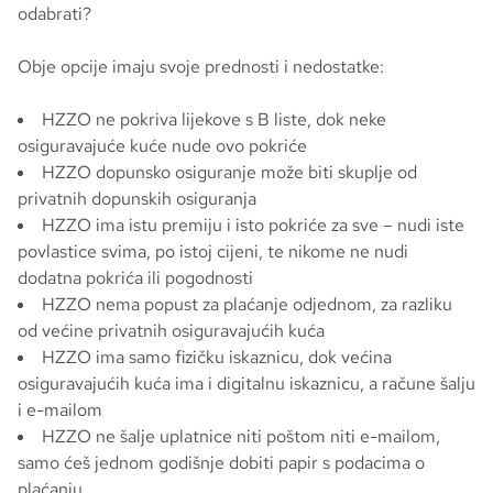
odabrati?
Obje opcije imaju svoje prednosti i nedostatke:
HZZO ne pokriva lijekove s B liste, dok neke
osiguravajuće kuće nude ovo pokriće
HZZO dopunsko osiguranje može biti skuplje od
privatnih dopunskih osiguranja
HZZO ima istu premiju i isto pokriće za sve – nudi iste
povlastice svima, po istoj cijeni, te nikome ne nudi
dodatna pokrića ili pogodnosti
HZZO nema popust za plaćanje odjednom, za razliku
od većine privatnih osiguravajućih kuća
HZZO ima samo fizičku iskaznicu, dok većina
osiguravajućih kuća ima i digitalnu iskaznicu, a račune šalju
i e-mailom
HZZO ne šalje uplatnice niti poštom niti e-mailom,
samo ćeš jednom godišnje dobiti papir s podacima o
plaćanju