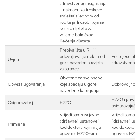
zdravstvenog osiguranja
– naknadu za troškove
smještaja jednom od
roditelja ili osobi koja se
skrbi o djetetu za
vrijeme bolničkog
liječenja djeteta
Prebivalište u RH ili
udovoljavanje nekim od
Postojeće obv
Uvjeti
gore navedenih uvjeta
zdravstveno os
za strance
Obvezno za sve osobe
Obveza ugovaranja
koje spadaju u gore
Dobrovoljno
navedene kategorije
HZZO i privatn
Osiguravatelj
HZZO
osiguravajuće
Vrijedi samo za javne
Vrijedi samo za
(državne) ustanove i
(državne) usta
Primjena
kod doktora koji imaju
kod doktora koj
ugovor s HZZO-om
ugovor s HZZ