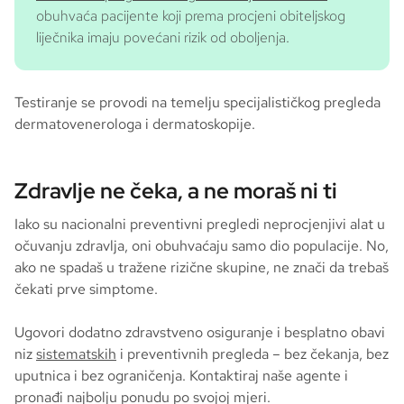
obuhvaća pacijente koji prema procjeni obiteljskog
liječnika imaju povećani rizik od oboljenja.
Testiranje se provodi na temelju specijalističkog pregleda
dermatovenerologa i dermatoskopije.
Zdravlje ne čeka, a ne moraš ni ti
Iako su nacionalni preventivni pregledi neprocjenjivi alat u
očuvanju zdravlja, oni obuhvaćaju samo dio populacije. No,
ako ne spadaš u tražene rizične skupine, ne znači da trebaš
čekati prve simptome.
Ugovori dodatno zdravstveno osiguranje i besplatno obavi
niz
sistematskih
i preventivnih pregleda – bez čekanja, bez
uputnica i bez ograničenja. Kontaktiraj naše agente i
pronađi najbolju ponudu po svojoj mjeri.