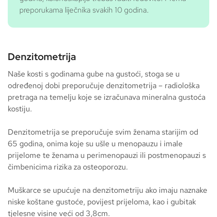
preporukama liječnika svakih 10 godina.
Denzitometrija
Naše kosti s godinama gube na gustoći, stoga se u
određenoj dobi preporučuje denzitometrija – radiološka
pretraga na temelju koje se izračunava mineralna gustoća
kostiju.
Denzitometrija se preporučuje svim ženama starijim od
65 godina, onima koje su ušle u menopauzu i imale
prijelome te ženama u perimenopauzi ili postmenopauzi s
čimbenicima rizika za osteoporozu.
Muškarce se upućuje na denzitometriju ako imaju naznake
niske koštane gustoće, povijest prijeloma, kao i gubitak
tjelesne visine veći od 3,8cm.