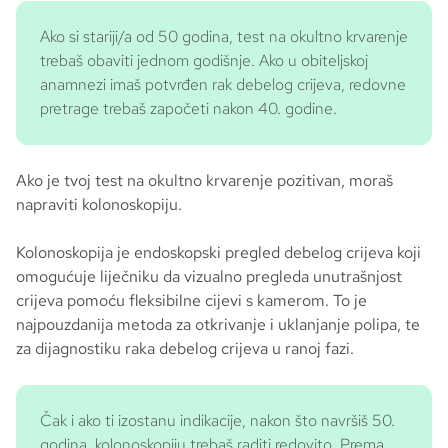
Ako si stariji/a od 50 godina, test na okultno krvarenje
trebaš obaviti jednom godišnje. Ako u obiteljskoj
anamnezi imaš potvrđen rak debelog crijeva, redovne
pretrage trebaš započeti nakon 40. godine.
Ako je tvoj test na okultno krvarenje pozitivan, moraš
napraviti kolonoskopiju.
Kolonoskopija je endoskopski pregled debelog crijeva koji
omogućuje liječniku da vizualno pregleda unutrašnjost
crijeva pomoću fleksibilne cijevi s kamerom. To je
najpouzdanija metoda za otkrivanje i uklanjanje polipa, te
za dijagnostiku raka debelog crijeva u ranoj fazi.
Čak i ako ti izostanu indikacije, nakon što navršiš 50.
godina, kolonoskopiju trebaš raditi redovito. Prema