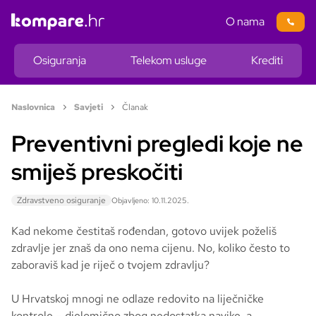
O nama
Osiguranja
Telekom usluge
Krediti
Naslovnica
Savjeti
Članak
Preventivni pregledi koje ne
smiješ preskočiti
Zdravstveno osiguranje
Objavljeno: 10.11.2025.
Kad nekome čestitaš rođendan, gotovo uvijek poželiš
zdravlje jer znaš da ono nema cijenu. No, koliko često to
zaboraviš kad je riječ o tvojem zdravlju?
U Hrvatskoj mnogi ne odlaze redovito na liječničke
kontrole – djelomično zbog nedostatka navike, a