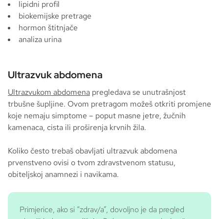
lipidni profil
biokemijske pretrage
hormon štitnjače
analiza urina
Ultrazvuk abdomena
Ultrazvukom abdomena
pregledava se unutrašnjost
trbušne šupljine. Ovom pretragom možeš otkriti promjene
koje nemaju simptome – poput masne jetre, žučnih
kamenaca, cista ili proširenja krvnih žila.
Koliko često trebaš obavljati ultrazvuk abdomena
prvenstveno ovisi o tvom zdravstvenom statusu,
obiteljskoj anamnezi i navikama.
Primjerice, ako si “zdrav/a”, dovoljno je da pregled