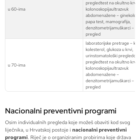
pregledtest na okultno krvare
u 60-ima
kolonoskopijaultrazvuk
abdomenažene – ginekološki
papa test, mamografija,
denzitometrijamuškarci – ur
pregled
laboratorijske pretrage – krvn
kolesterol, glukoza u krvi,
urinstomatološki pregledoft
pregledtest na okultno krvare
u 70-ima
kolonoskopijaultrazvuk
abdomenažene –
denzitometrijamuškarci – ur
pregled
Nacionalni preventivni programi
Osim individualnih pregleda koje možeš obaviti kod svog
liječnika, u Hrvatskoj postoje i
nacionalni preventivni
programi
. Riječ je o organiziranim probirima koje država