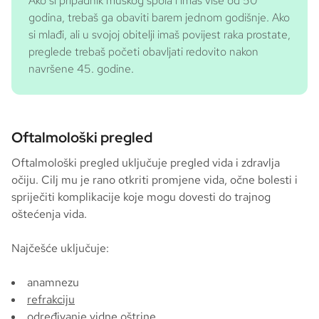
Ako si pripadnik muškog spola i imaš više od 50
godina, trebaš ga obaviti barem jednom godišnje. Ako
si mlađi, ali u svojoj obitelji imaš povijest raka prostate,
preglede trebaš početi obavljati redovito nakon
navršene 45. godine.
Oftalmološki pregled
Oftalmološki pregled uključuje pregled vida i zdravlja
očiju. Cilj mu je rano otkriti promjene vida, očne bolesti i
spriječiti komplikacije koje mogu dovesti do trajnog
oštećenja vida.
Najčešće uključuje:
anamnezu
refrakciju
određivanje vidne oštrine