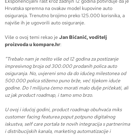
Eksponencijalni rast kroz zadnjih 12 godina potvrđuje da je
Hrvatska spremna na ovakav model kupovine auto
osiguranja. Trenutno brojimo preko 125.000 korisnika, a
najviše ih je ugovorili auto osiguranje.
Više o ovoj temi rekao je
Jan Bićanić, voditelj
proizvoda u kompare.hr
:
“Trebalo nam je nešto više od 12 godina za postizanje
impresivnog broja od 300.000 prodanih polica auto
osiguranja. No, uvjereni smo da do idućeg milestonea od
500.000 polica stižemo puno brže, već tijekom iduće
godine. Do 1 milijuna ćemo morati malo dulje pričekati, ali
uz jak product roadmap, i tamo smo brzo.
U ovoj i idućoj godini, product roadmap obuhvaća miks
customer facing featurea poput potpuno digitalnog
iskustva, self care portala te novih integracija s partnerima
i distribucijskih kanala, marketing automatizacije i