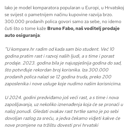
Iako je model komparatora popularan u Europi, u Hrvatskoj
se svijest o pametnijem načinu kupovine razvija brzo.
300.000 prodanih polica govori samo za sebe, no idemo
čuti što o tome kaže
Bruno Fabo, naš voditelj prodaje
auto osiguranja
:
“U kompare.hr radim od kada sam bio student. Već 10
godina pratim rast i razvoj naših ljudi, a s time i porast
prodaje. 2023. godina bila je najuspješnija godina do sad,
što potvrđuje rekordan broj korisnika. Iza 300.000
prodanih polica nalazi se 12 godina truda, preko 200
zaposlenika i nove usluge koje nudimo našim korisnicima.
U 2024. godini predviđamo još veći rast, a s time i nova
zapošljavanja, uz nekoliko iznenađenja koja će se pronaći u
našoj ponudi. Gledati ovakav rast tvrtke samo je po sebi
dovoljan razlog za sreću, a jedva čekamo vidjeti kakve će
nove promjene na tržištu dovesti prvi hrvatski