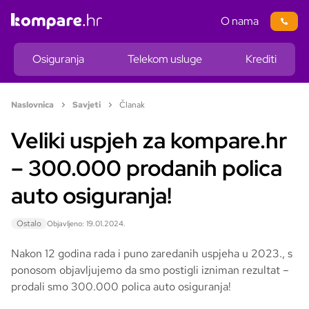
O nama
Osiguranja
Telekom usluge
Krediti
Naslovnica
Savjeti
Članak
Veliki uspjeh za kompare.hr
– 300.000 prodanih polica
auto osiguranja!
Ostalo
Objavljeno: 19.01.2024.
Nakon 12 godina rada i puno zaredanih uspjeha u 2023., s
ponosom objavljujemo da smo postigli izniman rezultat –
prodali smo 300.000 polica auto osiguranja!