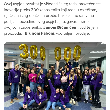
Ovaj uspjeh rezultat je višegodišnjeg rada, posvećenosti i
inovacija preko 200 zaposlenika koji rade u osječkom,
riječkom i zagrebačkom uredu. Kako bismo sa svima
podijelili pozadinu ovog uspjeha, razgovarali smo s
dvojicom zaposlenika:
Janom Bićanićem,
voditeljem
proizvoda,
i
Brunom Fabom,
voditeljem prodaje.