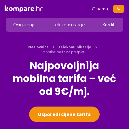
O nama
Osiguranja
Telekom usluge
Krediti
Naslovnica
Telekomunikacije
Mobilne tarife na pretplatu
Najpovoljnija
mobilna tarifa – već
od 9€/mj.
Usporedi cijene tarifa