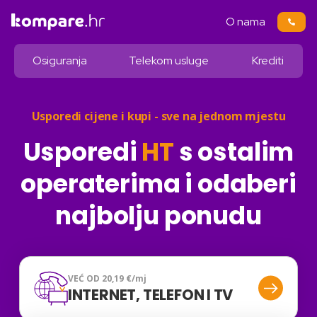
O nama
Osiguranja
Telekom usluge
Krediti
Usporedi cijene i kupi - sve na jednom mjestu
Usporedi
HT
s ostalim
operaterima i odaberi
najbolju ponudu
VEĆ OD 20,19 €/mj
INTERNET, TELEFON I TV