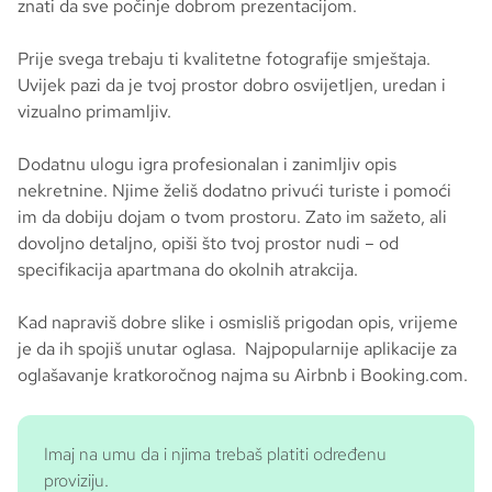
znati da sve počinje dobrom prezentacijom.
Prije svega trebaju ti kvalitetne fotografije smještaja.
Uvijek pazi da je tvoj prostor dobro osvijetljen, uredan i
vizualno primamljiv.
Dodatnu ulogu igra profesionalan i zanimljiv opis
nekretnine. Njime želiš dodatno privući turiste i pomoći
im da dobiju dojam o tvom prostoru. Zato im sažeto, ali
dovoljno detaljno, opiši što tvoj prostor nudi – od
specifikacija apartmana do okolnih atrakcija.
Kad napraviš dobre slike i osmisliš prigodan opis, vrijeme
je da ih spojiš unutar oglasa. Najpopularnije aplikacije za
oglašavanje kratkoročnog najma su Airbnb i Booking.com.
Imaj na umu da i njima trebaš platiti određenu
proviziju.