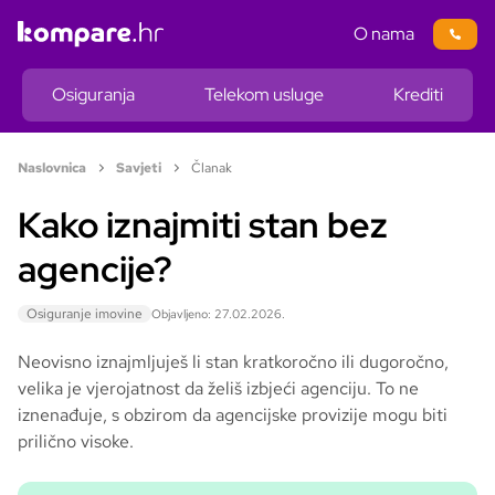
O nama
Osiguranja
Telekom usluge
Krediti
Naslovnica
Savjeti
Članak
Kako iznajmiti stan bez
agencije?
Osiguranje imovine
Objavljeno: 27.02.2026.
Neovisno iznajmljuješ li stan kratkoročno ili dugoročno,
velika je vjerojatnost da želiš izbjeći agenciju. To ne
iznenađuje, s obzirom da agencijske provizije mogu biti
prilično visoke.