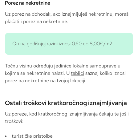
Porez na nekretnine
Uz porez na dohodak, ako iznajmljuješ nekretninu, moraš
plaćati i porez na nekretnine.
On na godišnjoj razini iznosi 0,60 do 8,00€/m2.
Točnu visinu određuju jedinice lokalne samouprave u
kojima se nekretnina nalazi. U
tablici
saznaj koliko iznosi
porez na nekretnine na tvojoj lokaciji.
Ostali troškovi kratkoročnog iznajmljivanja
Uz poreze, kod kratkoročnog iznajmljivanja čekaju te još i
troškovi:
turističke pristojbe