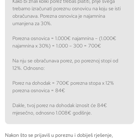
Kako bi znali koliki porez trebaš platiti, prije svega
trebamo izračunati poreznu osnovicu na koju se isti
obračunava. Porezna osnovica je najamnina
umanjena za 30%.
Porezna osnovica = 1.000€ najamnina – (1.000€
najamnina x 30%) = 1.000 – 300 = 700€
Na nju se obračunava porez, po poreznoj stopi od
12%. Odnosno:
Porez na dohodak = 700€ porezna stopa x 12%
porezna osnovica = 84€
Dakle, tvoj porez na dohodak iznosit će 84€
mjesečno, odnosno 1.008€ godišnje.
Nakon što se prijaviš u poreznu i dobiješ rješenje,