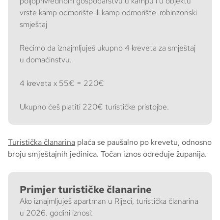
poljoprivrednom gospodarstvu u kampu i u objektu
vrste kamp odmorište ili kamp odmorište-robinzonski
smještaj
Recimo da iznajmljuješ ukupno 4 kreveta za smještaj
u domaćinstvu.
4 kreveta x 55€ = 220€
Ukupno ćeš platiti 220€ turističke pristojbe.
Turistička članarina
plaća se paušalno po krevetu, odnosno
broju smještajnih jedinica. Točan iznos određuje županija.
Primjer turističke članarine
Ako iznajmljuješ apartman u Rijeci, turistička članarina
u 2026. godini iznosi: