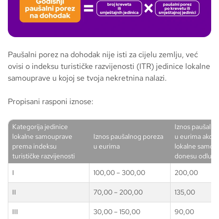
Paušalni porez na dohodak nije isti za cijelu zemlju, već
ovisi o indeksu turističke razvijenosti (ITR) jedinice lokalne
samouprave u kojoj se tvoja nekretnina nalazi.
Propisani rasponi iznose:
Kategorija jedinice
Iznos paušalno
lokalne samouprave
Iznos paušalnog poreza
u eurima ako j
prema indeksu
u eurima
lokalne samou
turističke razvijenosti
donesu odluku
I
100,00 – 300,00
200,00
II
70,00 – 200,00
135,00
III
30,00 – 150,00
90,00