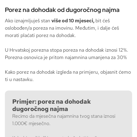
Porez na dohodak od dugoročnog najma
Ako iznajmljuješ stan
više od 10 mjeseci,
bit ćeš
oslobođen/a poreza na imovinu. Međutim, i dalje ćeš
morati plaćati porez na dohodak.
U Hrvatskoj porezna stopa poreza na dohodak iznosi 12%.
Porezna osnovica je pritom najamnina umanjena za 30%
Kako porez na dohodak izgleda na primjeru, objasnit ćemo
ti u nastavku.
Primjer: porez na dohodak
dugoročnog najma
Recimo da mjesečna najamnina tvog stana iznosi
1.000€ mjesečno.