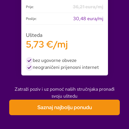
36,21 eura/mj
Prije:
30,48 eura/mj
Poslije:
Ušteda
5,73 €/mj
bez ugovorne obveze
neograničeni prijenosni internet
Zatraži poziv i uz pomoć naših stručnjaka pronađi
svoju uštedu
Saznaj najbolju ponudu