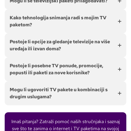
Mogu li se televizijski paketi prilagođavati?
Kako tehnologija snimanja radi s mojim TV
paketom?
Postoje li opcije za gledanje televizije na više
uređaja ili izvan doma?
Postoje li posebne TV ponude, promocije,
popusti ili paketi za nove korisnike?
Mogu li ugovoriti TV pakete u kombinaciji s
drugim uslugama?
Imaš pitanja? Zatraži pomoć naših stručnjaka i saznaj
sve što te zanima o internet i TV paketima na svojoj