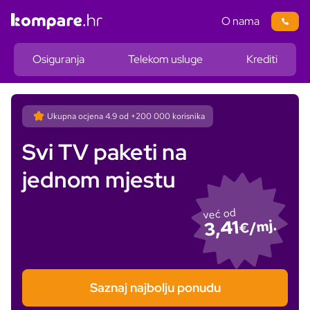
O nama
Osiguranja
Telekom usluge
Krediti
Ukupna ocjena
4.9
od +200 000 korisnika
Svi TV paketi na
jednom mjestu
već od
3,41
€/mj.
Saznaj najbolju ponudu