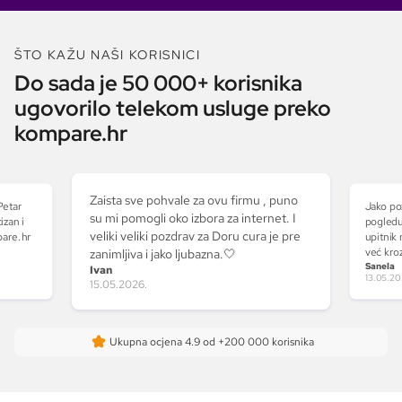
ŠTO KAŽU NAŠI KORISNICI
Do sada je 50 000+ korisnika
ugovorilo telekom usluge preko
kompare.hr
Zaista sve pohvale za ovu firmu , puno
Petar
Jako po
su mi pomogli oko izbora za internet. I
izan i
pogledu
veliki veliki pozdrav za Doru cura je pre
pare.hr
upitnik 
već kro
zanimljiva i jako ljubazna.🤍
Sanela
kojim sa
Ivan
13.05.20
izuzetno
15.05.2026.
najvažni
svom ra
dobila 
Ukupna ocjena
4.9
od +200 000 korisnika
odgovor
prepor