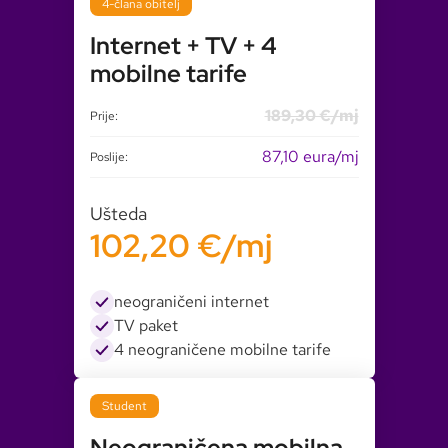
4-člana obitelj
Internet + TV + 4
mobilne tarife
189,30 €/mj
Prije:
87,10 eura/mj
Poslije:
Ušteda
102,20 €/mj
neograničeni internet
TV paket
4 neograničene mobilne tarife
Student
Neograničena mobilna