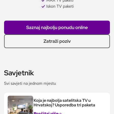
MAX TV paketi
Iskon TV paketi
Saznaj najbolju ponudu online
Zatraži poziv
Savjetnik
Svi savjeti na jednom mjestu
Koja je najbolja satelitska TV u
Hrvatskoj? Usporedba tri paketa
Pročitaj više