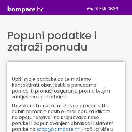
01 555 0666
Popuni podatke i
zatraži ponudu
Upiši svoje podatke da te možemo
kontaktirati, obavijestiti o ponudama i
pomoći ti pronaći osiguranje prema tvojim
zahtjevima i potrebama.
U svakom trenutku možeš se predomisliti i
odbiti primanje naših e-mail poruka klikom
na opciju “odjava” na kraju svake naše
poruke ili popunjavanjem obrasca ili slanjem
poruke na
szop@kompare.hr
. Pročitaj više u