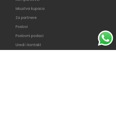
Iskustva kupaca
Za partnere
Poslovi
Poslovni podaci
Uredi i kontakt
ONLINE KUPOVINA
Postupak ugovaranja
Česta pitanja
Načini plaćanja dopunskog zdravstvenog
osiguranja
Provjera police dopunskog zdravstvenog
osiguranja
Upute za refundaciju i ugovorne ustanove